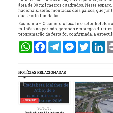
área de 30 mil metros quadrados. Neste espaço,
nacionais, serão montados dois palcos, que ju
quase oito toneladas.
Economia – O comércio local e o setor hotelei
milhões no período, gerando empregos direitos 
programação da festa foi confirmada, a especu
WhatsApp
Facebook
Telegram
Messenger
Twitter
Lin
NOTÍCIAS RELACIONADAS
DESTAQUES
30/10/15