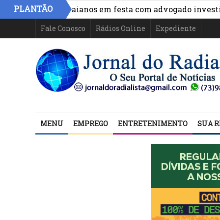
PLANTÃO
e políticos baianos em festa com advogado investigado 
Fale Conosco
Rádios Online
Expediente
MENU
EMPREGO
ENTRETENIMENTO
SUA R