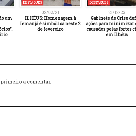
DESTAQUES
DESTAQUES
02/02/21
21/12/23
ado um
ILHÉUS: Homenagem à
Gabinete de Crise de
Iemanjá é simbólica neste 2
ações para minimizar 
cios”,
de fevereiro
causados pelas fortes 
ário
em Ilhéus
 primeiro a comentar.