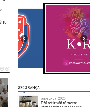
de
$ 10


SEGURANÇA
DESTAQUES
23/01/19
agosto 07, 2026
Confiança da indústri
PM retira 88 câmeras
cresce 2 pontos na prévi