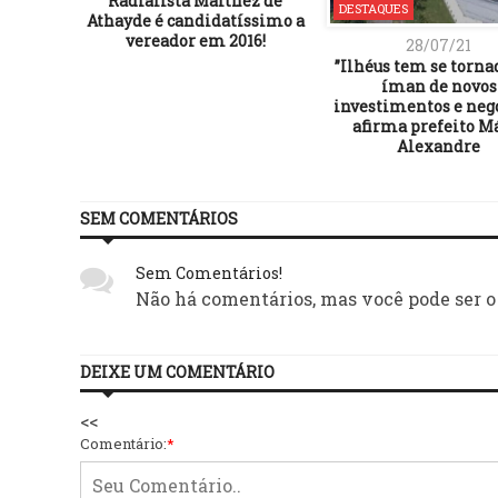
Radialista Malthez de
DESTAQUES
Athayde é candidatíssimo a
vereador em 2016!
28/07/21
”Ilhéus tem se torn
íman de novos
investimentos e negó
afirma prefeito M
Alexandre
SEM COMENTÁRIOS
Sem Comentários!
Não há comentários, mas você pode ser o
DEIXE UM COMENTÁRIO
<<
Comentário:
*