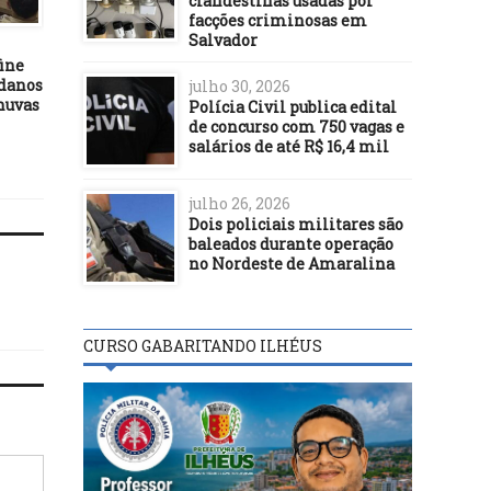
clandestinas usadas por
DESTAQUES
janeiro
facções criminosas em
Salvador
10/01/17
fine
Práticas ilícitas levam à
danos
expulsão de 19 servidores
julho 30, 2026
chuvas
públicos federais na Bahia
Polícia Civil publica edital
de concurso com 750 vagas e
salários de até R$ 16,4 mil
julho 26, 2026
Dois policiais militares são
baleados durante operação
no Nordeste de Amaralina
CURSO GABARITANDO ILHÉUS