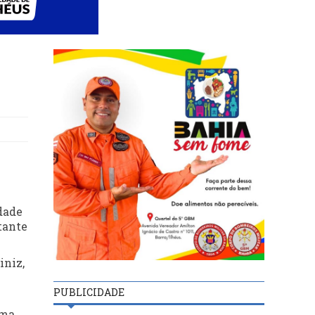
dade
tante
iniz,
PUBLICIDADE
uma