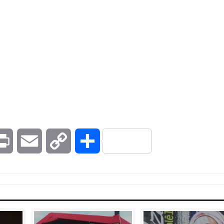
kedIn
Print
Email
Copy
Compartilhar
Link