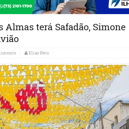
s Almas terá Safadão, Simone
vião
nimento
Elias Reis