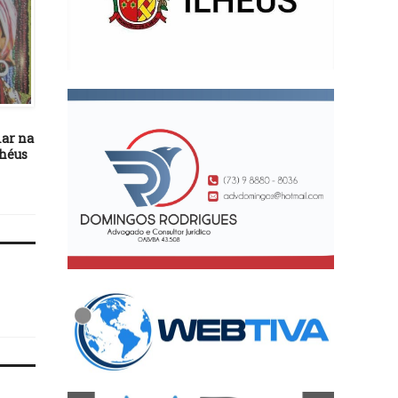
ENTRETENIMENTO
ENTRETENIMENTO
25/02/19
11/07/22
lar na
Banda Os Travessos abre
Daniela Mercury celeb
lhéus
neste sábado o carnaval 2019
recorde de público em 
de Itacaré
turnê em Portugal