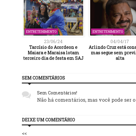
ENTRETENIMENTO
ENTRETENIMENTO
23/06/24
04/04/17
elebra
Tarcísio do Acordeon e
Arlindo Cruz está cons
 em 25ª
Maiara e Maraisa lotam
mas segue sem previ
gal
terceiro dia de festa em SAJ
alta
SEM COMENTÁRIOS
Sem Comentários!
Não há comentários, mas você pode ser o
DEIXE UM COMENTÁRIO
<<