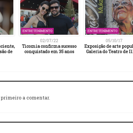
ENTRETENIMENTO
ENTRETENIMENTO
02/07/22
05/10/17
ciente,
Ticomia confirma sucesso
Exposição de arte popu
são de
conquistado em 35 anos
Galeria do Teatro de I
 primeiro a comentar.