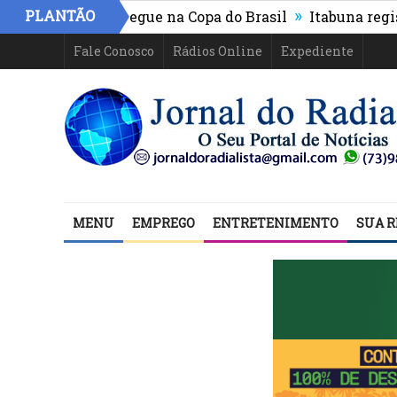
»
PLANTÃO
tico-PR e segue na Copa do Brasil
Itabuna registra ma
Fale Conosco
Rádios Online
Expediente
MENU
EMPREGO
ENTRETENIMENTO
SUA R