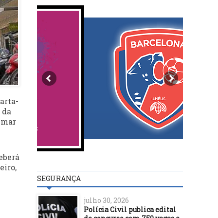
arta-
 da
nimar
eberá
eiro,
SEGURANÇA
julho 30, 2026
Polícia Civil publica edital