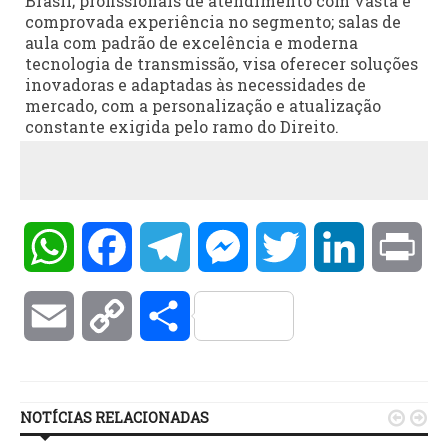
Brasil; profissionais de atendimento com vasta e
comprovada experiência no segmento; salas de
aula com padrão de excelência e moderna
tecnologia de transmissão, visa oferecer soluções
inovadoras e adaptadas às necessidades de
mercado, com a personalização e atualização
constante exigida pelo ramo do Direito.
WhatsApp
Facebook
Telegram
Messenger
Twitter
LinkedIn
Pri
Email
Copy
Compartilhar
Link
NOTÍCIAS RELACIONADAS

