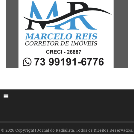
© 2026 Copyright | Jornal do Radialista. Todos os Direitos Reservados.