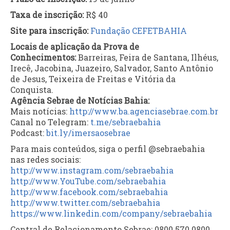
Taxa de inscrição:
R$ 40
Site para inscrição:
Fundação CEFETBAHIA
Locais de aplicação da Prova de
Conhecimentos:
Barreiras, Feira de Santana, Ilhéus,
Irecê, Jacobina, Juazeiro, Salvador, Santo Antônio
de Jesus, Teixeira de Freitas e Vitória da
Conquista.
Agência Sebrae de Notícias Bahia:
Mais notícias:
http://www.ba.agenciasebrae.
com.br
Canal no Telegram:
t.me/sebraebahia
Podcast:
bit.ly/imersaosebrae
Para mais conteúdos, siga o perfil @sebraebahia
nas redes sociais:
http://www.instagram.com/
sebraebahia
http://www.YouTube.com/
sebraebahia
http://www.facebook.com/
sebraebahia
http://www.twitter.com/
sebraebahia
https://www.linkedin.com/
company/sebraebahia
Central de Relacionamento Sebrae: 0800 570 0800