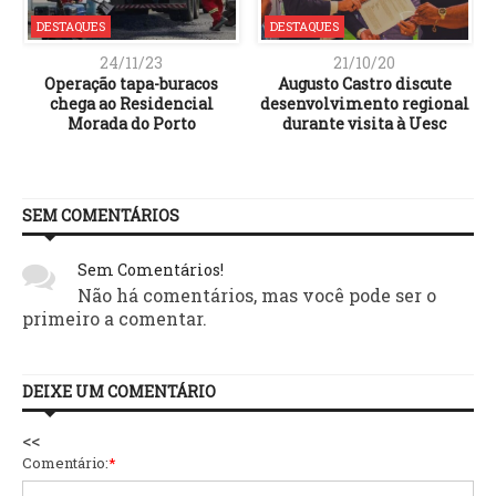
DESTAQUES
DESTAQUES
24/11/23
21/10/20
Operação tapa-buracos
Augusto Castro discute
s
chega ao Residencial
desenvolvimento regional
u
Morada do Porto
durante visita à Uesc
SEM COMENTÁRIOS
Sem Comentários!
Não há comentários, mas você pode ser o
primeiro a comentar.
DEIXE UM COMENTÁRIO
<<
Comentário:
*