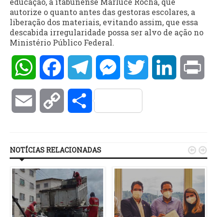
educação, a itabunense Marluce Rocha, que
autorize o quanto antes das gestoras escolares, a
liberação dos materiais, evitando assim, que essa
descabida irregularidade possa ser alvo de ação no
Ministério Público Federal.
WhatsApp
Facebook
Telegram
Messenger
Twitter
LinkedIn
Pri
Email
Copy
Compartilhar
Link
NOTÍCIAS RELACIONADAS

