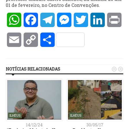
01 de fevereiro, no Centro de Convenções.
WhatsApp
Facebook
Telegram
Messenger
Twitter
LinkedIn
Pri
Email
Copy
Compartilhar
Link
NOTÍCIAS RELACIONADAS


ILHÉUS
ILHÉUS
14/12/24
30/05/17