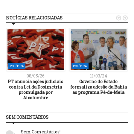
Link
NOTÍCIAS RELACIONADAS


POLÍTICA
POLÍTICA
08/05/26
11/03/24
PT anuncia ações judiciais
Governo do Estado
a
contra Lei da Dosimetria
formaliza adesão da Bahia
promulgada por
ao programa Pé-de-Meia
Alcolumbre
SEM COMENTÁRIOS
Sem Comentários!