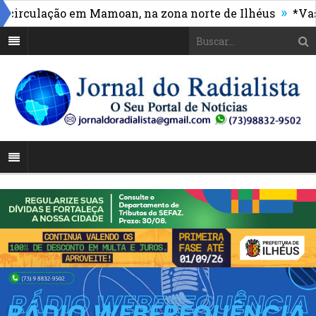
»
rculação em Mamoan, na zona norte de Ilhéus
*Vasco 