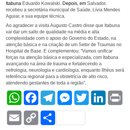
Itabuna
Eduardo Kowalski.
Depois, em
Salvador,
recebeu a secretária municipal de Saúde, Lívia Mendes
Aguiar, e sua equipe técnica.
Ao agradecer a visita Augusto Castro disse que Itabuna
vai dar um salto de qualidade na média e alta
complexidade com o apoio do Governo do Estado, na
atenção básica e na criação de um Setor de Traumas no
Hospital de Base. E complementou: “Vamos unificar
forças na atenção básica e especializada, com Itabuna
avançando na área de trauma e fortalecendo a
nefrologia, neurologia e cardiologia, enquanto Ilhéus será
referência regional para a obstetrícia de alto risco,
atendendo gestantes de toda a região”.
WhatsApp
Facebook
Telegram
Messenger
Twitter
LinkedIn
Pri
Email
Copy
Compartilhar