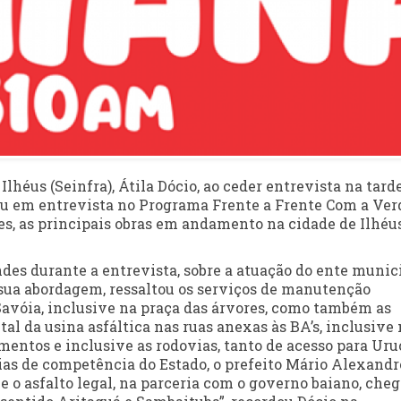
Ilhéus (Seinfra), Átila Dócio, ao ceder entrevista na tard
cou em entrevista no Programa Frente a Frente Com a Ver
, as principais obras em andamento na cidade de Ilhéus
es durante a entrevista, sobre a atuação do ente munic
m sua abordagem, ressaltou os serviços de manutenção
avóia, inclusive na praça das árvores, como também as
l da usina asfáltica nas ruas anexas às BA’s, inclusive 
mentos e inclusive as rodovias, tanto de acesso para Uru
vias de competência do Estado, o prefeito Mário Alexandr
 o asfalto legal, na parceria com o governo baiano, che