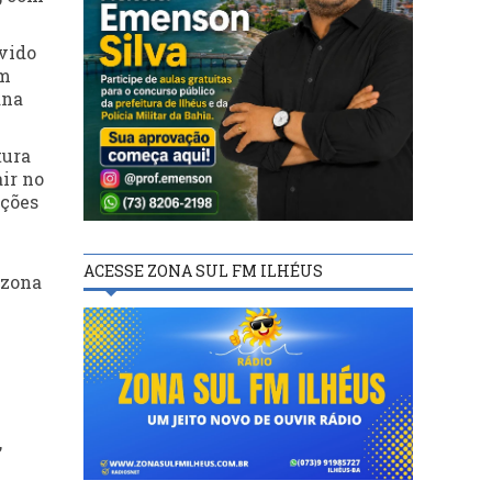
lvido
om
ana
tura
air no
ações
ACESSE ZONA SUL FM ILHÉUS
 zona
,