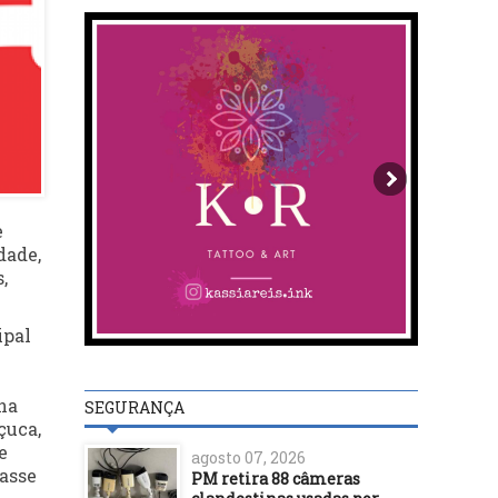
e
dade,
,
ipal
na
SEGURANÇA
çuca,
e
agosto 07, 2026
gasse
PM retira 88 câmeras