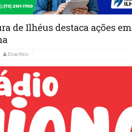
ura de Ilhéus destaca ações em
na
Elias Reis