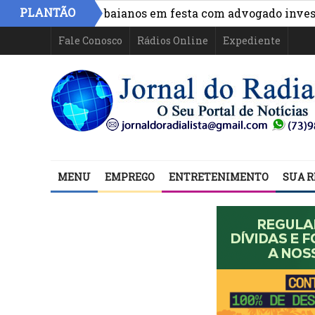
PLANTÃO
de políticos baianos em festa com advogado investigado 
Fale Conosco
Rádios Online
Expediente
MENU
EMPREGO
ENTRETENIMENTO
SUA R