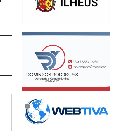
a
Câmara de vereadores de
Conselho Municipal 
Ilhéus
Saúde para fortalecer a
de fiscalização