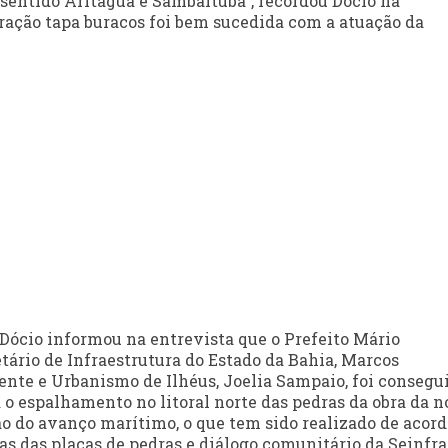
 sentido Aritaguá e Sambaituba”, recordou Dócio na
eração tapa buracos foi bem sucedida com a atuação da
 Dócio informou na entrevista que o Prefeito Mário
ário de Infraestrutura do Estado da Bahia, Marcos
nte e Urbanismo de Ilhéus, Joelia Sampaio, foi consegu
o espalhamento no litoral norte das pedras da obra da 
ão do avanço marítimo, o que tem sido realizado de acord
s das placas de pedras e diálogo comunitário da Seinfra