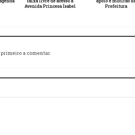
agenda
faixa livre de acesso à
apoio e mutirão d
Avenida Princesa Isabel
Prefeitura
 primeiro a comentar.