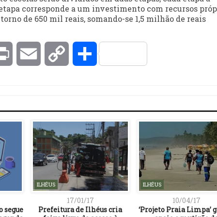
 etapa corresponde a um investimento com recursos próp
 torno de 650 mil reais, somando-se 1,5 milhão de reais
kedIn
Print
Email
Copy
Compartilhar
Link
ILHÉUS
ILHÉUS
17/01/17
10/04/17
o segue
Prefeitura de Ilhéus cria
‘Projeto Praia Limpa’ 