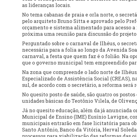
as lideranças locais.
No tema cabanas de praia e orla norte, o secre
pelo arquiteto Bruno Sitta e aprovado pelo Pref
orçamento e sistema alimentado para acesso a 
próxima uma reunião para discussão do projeto 
Perguntado sobre o carnaval de Ilhéus, o secret
necessária para a folia ao longo da Avenida Soa
carnaval, a festa que quem faz é o folião. Na op
que o governo municipal tem empreendido para 
Na zona que compreende o lado norte de Ilhéus
Especializado de Assistência Social (CREAS), 
sul, de acordo com o secretário, a reforma será
No quesito posto de saúde, são quatro os posto
unidades básicas do Teotônio Vilela, de Olivenç
Já no quesito educação, além da já anunciada o
Municipal de Ensino (IME) Eusínio Lavigne, com
municipais entrarão em fase licitatória para obr
Santo Antônio, Banco da Vitória, Herval Soleda
processos para viabilização das reformas das oi