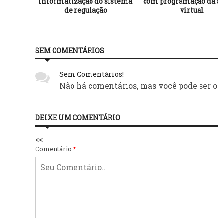
al de
informatização do sistema
com programação da 
er ações
de regulação
virtual
ão
SEM COMENTÁRIOS
Sem Comentários!
Não há comentários, mas você pode ser o
DEIXE UM COMENTÁRIO
<<
Comentário:
*