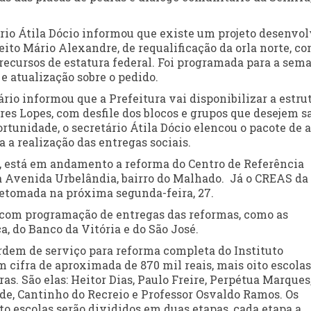
tário Átila Dócio informou que existe um projeto desenvo
eito Mário Alexandre, de requalificação da orla norte, c
recursos de estatura federal. Foi programada para a sem
e atualização sobre o pedido.
ário informou que a Prefeitura vai disponibilizar a estru
res Lopes, com desfile dos blocos e grupos que desejem s
ortunidade, o secretário Átila Dócio elencou o pacote de 
a realização das entregas sociais.
, está em andamento a reforma do Centro de Referência
na Avenida Urbelândia, bairro do Malhado. Já o CREAS da
 retomada na próxima segunda-feira, 27.
s com programação de entregas das reformas, como as
a, do Banco da Vitória e do São José.
rdem de serviço para reforma completa do Instituto
 cifra de aproximada de 870 mil reais, mais oito escolas
as. São elas: Heitor Dias, Paulo Freire, Perpétua Marques
de, Cantinho do Recreio e Professor Osvaldo Ramos. Os
to escolas serão divididos em duas etapas, cada etapa a