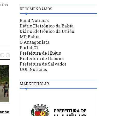
rios
RECOMENDAMOS
Band Notícias
Diário Eletrônico da Bahia
Diário Eletrônico da União
MP Bahia
O Antagonista
Portal G1
Prefeitura de Ilhéus


Prefeitura de Itabuna
Prefeitura de Salvador
UOL Notícias
MARKETING JR
ILHÉUS
ILHÉUS
18/11/20
15/12/25
ganha
EDITAL DE CONVOCAÇÃO –
Prefeitura entrega veícu