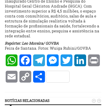
inaugurado Centro de Ensino e Pesquisa do
Hospital Geral Clériston Andrade (HGCA). Com
investimento superior a R$ 4,5 milhões, o espaço
conta com consultórios, auditório, salas de aula e
estrutura de simulação realística voltada à
formação de profissionais da saúde, fortalecendo a
integração entre ensino, pesquisa e assistência na
rede estadual.
Repórter: Leo Moreira/ GOVBA
Feira de Santana. Fotos: Wuiga Rubini/GOVBA
WhatsApp
Facebook
Telegram
Messenger
Twitter
LinkedIn
Pri
Email
Copy
Compartilhar
Link
NOTÍCIAS RELACIONADAS

