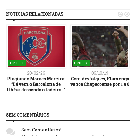
NOTÍCIAS RELACIONADAS


FUTEBOL
FUTEBOL
20/02/26
06/10/19
Plagiando Moraes Moreira:
Com desfalques, Flamengo
“Lá vem o Barcelona de
vence Chapecoense por 1 a 0
Ilhéus descendo a ladeira…”
SEM COMENTÁRIOS
Sem Comentários!