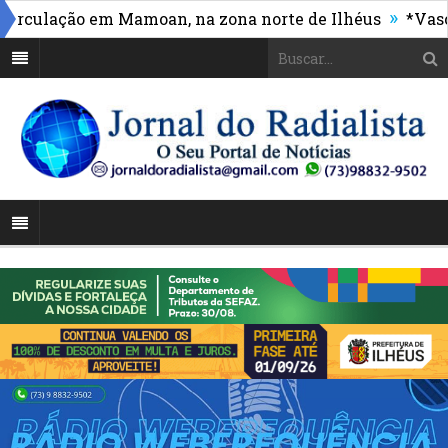
»
ulação em Mamoan, na zona norte de Ilhéus
*Vasco ma