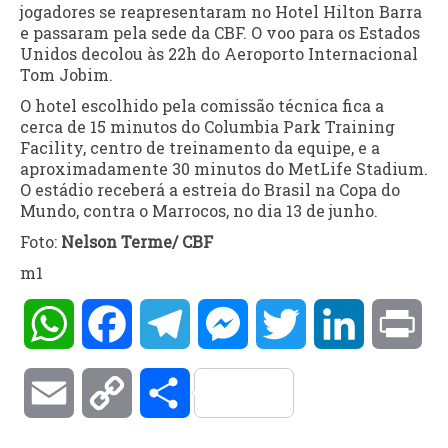
jogadores se reapresentaram no Hotel Hilton Barra
e passaram pela sede da CBF. O voo para os Estados
Unidos decolou às 22h do Aeroporto Internacional
Tom Jobim.
O hotel escolhido pela comissão técnica fica a
cerca de 15 minutos do Columbia Park Training
Facility, centro de treinamento da equipe, e a
aproximadamente 30 minutos do MetLife Stadium.
O estádio receberá a estreia do Brasil na Copa do
Mundo, contra o Marrocos, no dia 13 de junho.
Foto:
Nelson Terme/ CBF
m1
WhatsApp
Facebook
Telegram
Messenger
Twitter
LinkedIn
Pri
Email
Copy
Compartilhar
Link