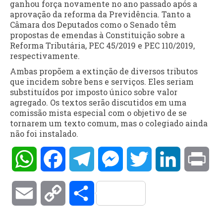
ganhou força novamente no ano passado após a
aprovação da reforma da Previdência. Tanto a
Câmara dos Deputados como o Senado têm
propostas de emendas à Constituição sobre a
Reforma Tributária, PEC 45/2019 e PEC 110/2019,
respectivamente.
Ambas propõem a extinção de diversos tributos
que incidem sobre bens e serviços. Eles seriam
substituídos por imposto único sobre valor
agregado. Os textos serão discutidos em uma
comissão mista especial com o objetivo de se
tornarem um texto comum, mas o colegiado ainda
não foi instalado.
WhatsApp
Facebook
Telegram
Messenger
Twitter
LinkedIn
Pri
Email
Copy
Compartilhar
Link