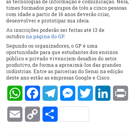
as tecnologias de informação e comunicação. Nela,
times formados por grupos de três a cinco pessoas
com idade a partir de 16 anos deverão criar,
desenvolver e prototipar sua ideia.
As inscrições poderão ser feitas até 13 de
outubro
na página do GP
.
Segundo os organizadores, o GP é uma
oportunidade para que estudantes dos ensinos
público e privado vivenciem desafios do setor
produtivo, de forma a aproximá-los das grandes
indústrias. Entre as parcerias do Senai na edição
deste ano estão as empresas Google e Cisco.
WhatsApp
Facebook
Telegram
Messenger
Twitter
LinkedIn
Pri
Email
Copy
Compartilhar
Link