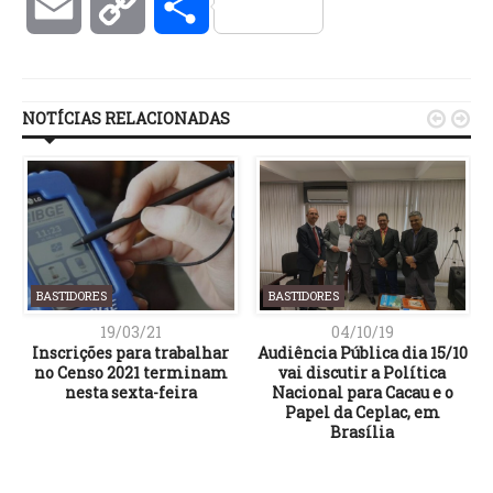
Email
Copy
Compartilhar
Link
NOTÍCIAS RELACIONADAS


BASTIDORES
BASTIDORES
19/03/21
04/10/19
Inscrições para trabalhar
Audiência Pública dia 15/10
no Censo 2021 terminam
vai discutir a Política
nesta sexta-feira
Nacional para Cacau e o
m
Papel da Ceplac, em
Brasília