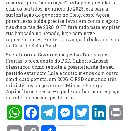
reserva, que a “amarração” feita pelo presidente
com os partidos, no início de 2023, era para a
sustentação do governo no Congresso. Agora,
porém, essa solda precisa levar em conta o apoio
nas disputas de 2026. O PT fará tudo para ampliar
sua bancada no Senado, hoje com nove
representantes, e deter o avanço do bolsonarismo
na Casa de Salão Azul.
Secretário de Governo na gestão Tarcísio de
Freitas, o presidente do PSD, Gilberto Kassab,
classificou como remota a possibilidade de seu
partido estar com Lula e muito menos com outro
candidato petista, em 2026. O PSD comanda três
ministérios no governo – Minas e Energia,
Agricultura e Pesca – e pode ganhar mais espaço
na reforma da equipe de Lula.
WhatsApp
Facebook
Telegram
Messenger
Twitter
LinkedIn
Pri