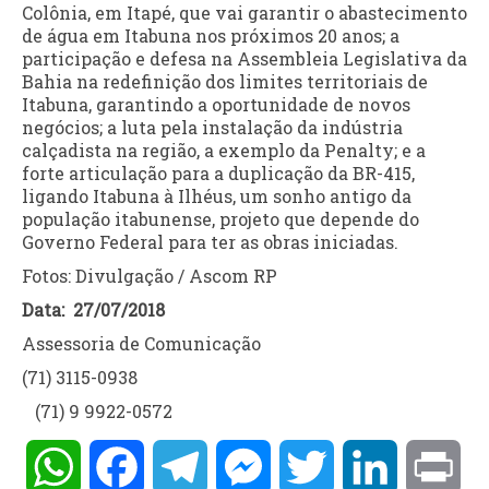
Colônia, em Itapé, que vai garantir o abastecimento
de água em Itabuna nos próximos 20 anos; a
participação e defesa na Assembleia Legislativa da
Bahia na redefinição dos limites territoriais de
Itabuna, garantindo a oportunidade de novos
negócios; a luta pela instalação da indústria
calçadista na região, a exemplo da Penalty; e a
forte articulação para a duplicação da BR-415,
ligando Itabuna à Ilhéus, um sonho antigo da
população itabunense, projeto que depende do
Governo Federal para ter as obras iniciadas.
Fotos: Divulgação / Ascom RP
Data: 27
/07/2018
Assessoria de Comunicação
(71) 3115-0938
(71) 9 9922-0572
WhatsApp
Facebook
Telegram
Messenger
Twitter
LinkedIn
Pri