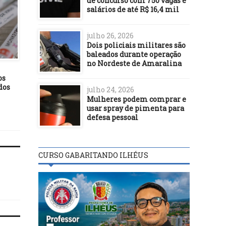
de concurso com 750 vagas e
salários de até R$ 16,4 mil
julho 26, 2026
Dois policiais militares são
POLÍTICA
POLÍTICA
baleados durante operação
no Nordeste de Amaralina
09/03/19
23/04/21
os
Bolsonaro e Trump
Ilhéus: IPTU com 15% 
dos
encontram-se dia 19, diz
desconto vence no dia 3
julho 24, 2026
Casa Branca
abril, próxima sexta-fe
Mulheres podem comprar e
usar spray de pimenta para
defesa pessoal
CURSO GABARITANDO ILHÉUS