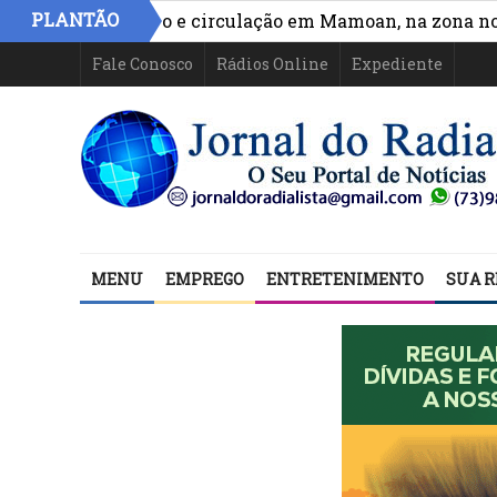
PLANTÃO
hora acesso e circulação em Mamoan, na zona norte de 
Fale Conosco
Rádios Online
Expediente
MENU
EMPREGO
ENTRETENIMENTO
SUA R