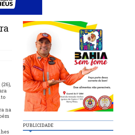
ra
(26),
ara
uto
ra na
mbém
PUBLICIDADE
lhes