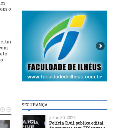
dos
com o
citar
 com
jeto
os
SEGURANÇA


julho 30, 2026
Polícia Civil publica edital