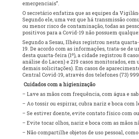
emergenciais”.
O secretário enfatiza que as equipes da Vigilâ
Segundo ele, uma vez que há transmissão comu
ou menor risco de contaminação, todas as pessoa
positivos para a Covid-19 não possuem qualquer
Segundo a Sesau, Ilhéus registrou nesta quarta-
19. De acordo com as informações, trata-se de 
desta quarta-feira (1º), a cidade registrou 8 ca
análise do Lacen) e 219 casos monitorados, em 
demais solicitações). Em casos de apareciment
Central Covid-19, através dos telefones (73) 999
Cuidados com a higienização
– Lave as mãos com frequência, com água e sabã
– Ao tossir ou espirrar, cubra nariz e boca com 
– Se estiver doente, evite contato físico com o
– Evite tocar olhos, nariz e boca com as mãos n
– Não compartilhe objetos de uso pessoal, como t