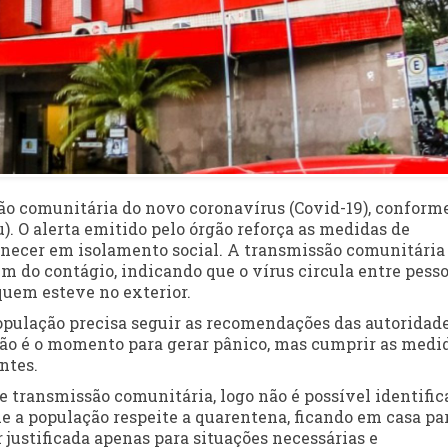
são comunitária do novo coronavírus (Covid-19), conform
). O alerta emitido pelo órgão reforça as medidas de
necer em isolamento social. A transmissão comunitária
em do contágio, indicando que o vírus circula entre pess
uem esteve no exterior.
opulação precisa seguir as recomendações das autoridad
não é o momento para gerar pânico, mas cumprir as medi
ntes.
e transmissão comunitária, logo não é possível identific
ue a população respeite a quarentena, ficando em casa pa
 justificada apenas para situações necessárias e