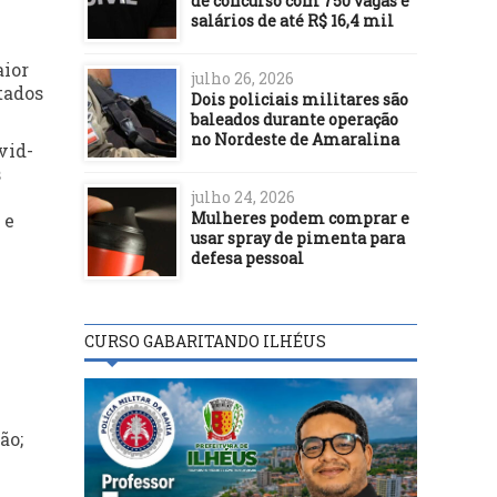
de concurso com 750 vagas e
salários de até R$ 16,4 mil
aior
julho 26, 2026
tados
Dois policiais militares são
baleados durante operação
no Nordeste de Amaralina
vid-
s
julho 24, 2026
Mulheres podem comprar e
 e
usar spray de pimenta para
defesa pessoal
CURSO GABARITANDO ILHÉUS
ão;