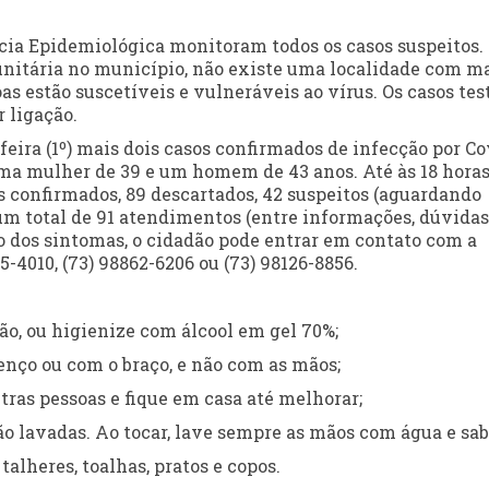
ncia Epidemiológica monitoram todos os casos suspeitos.
nitária no município, não existe uma localidade com m
s estão suscetíveis e vulneráveis ao vírus. Os casos tes
 ligação.
feira (1º) mais dois casos confirmados de infecção por Co
uma mulher de 39 e um homem de 43 anos. Até às 18 hora
sos confirmados, 89 descartados, 42 suspeitos (aguardando
um total de 91 atendimentos (entre informações, dúvidas
o dos sintomas, o cidadão pode entrar em contato com a
5-4010, (73) 98862-6206 ou (73) 98126-8856.
o, ou higienize com álcool em gel 70%;
lenço ou com o braço, e não com as mãos;
utras pessoas e fique em casa até melhorar;
ão lavadas. Ao tocar, lave sempre as mãos com água e sab
alheres, toalhas, pratos e copos.