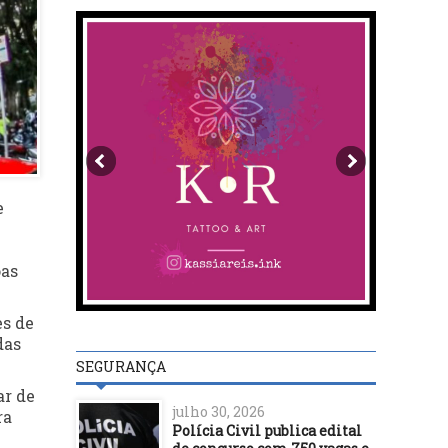
e
oas
es de
das
SEGURANÇA
ar de
julho 30, 2026
ra
Polícia Civil publica edital