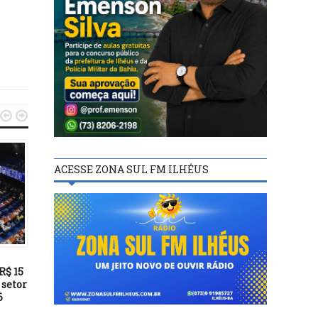


ACESSE ZONA SUL FM ILHÉUS
POLÍTICA
POLÍTICA
01/09/19
20/06/23
R$ 15
Previdência dos militares é
Distribuição de absorve
 setor
tema de debate na terça-
beneficiará 24 milhões
6
feira
mulheres