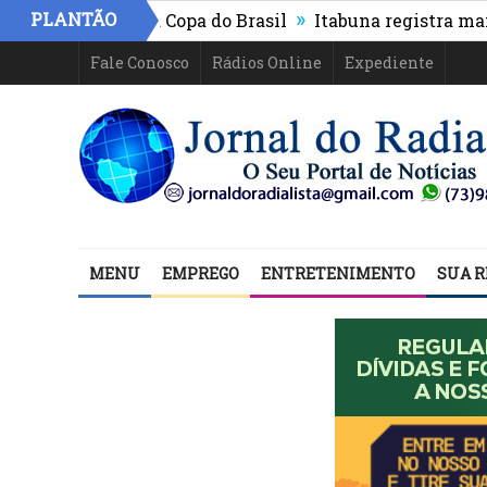
»
PLANTÃO
 e segue na Copa do Brasil
Itabuna registra maior cr
Fale Conosco
Rádios Online
Expediente
MENU
EMPREGO
ENTRETENIMENTO
SUA R