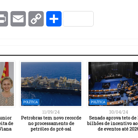
kedIn
Print
Email
Copy
Compartilhar
Link
POLÍTICA
POLÍTICA
11/09/24
30/04/24
Junior
Petrobras tem novo recorde
Senado aprova teto de 
eita de
no processamento de
bilhões de incentivo ao
Viana
petróleo do pré-sal
de eventos até 202