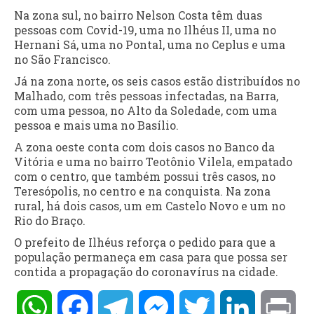
Na zona sul, no bairro Nelson Costa têm duas
pessoas com Covid-19, uma no Ilhéus II, uma no
Hernani Sá, uma no Pontal, uma no Ceplus e uma
no São Francisco.
Já na zona norte, os seis casos estão distribuídos no
Malhado, com três pessoas infectadas, na Barra,
com uma pessoa, no Alto da Soledade, com uma
pessoa e mais uma no Basílio.
A zona oeste conta com dois casos no Banco da
Vitória e uma no bairro Teotônio Vilela, empatado
com o centro, que também possui três casos, no
Teresópolis, no centro e na conquista. Na zona
rural, há dois casos, um em Castelo Novo e um no
Rio do Braço.
O prefeito de Ilhéus reforça o pedido para que a
população permaneça em casa para que possa ser
contida a propagação do coronavírus na cidade.
WhatsApp
Facebook
Telegram
Messenger
Twitter
LinkedIn
Pri