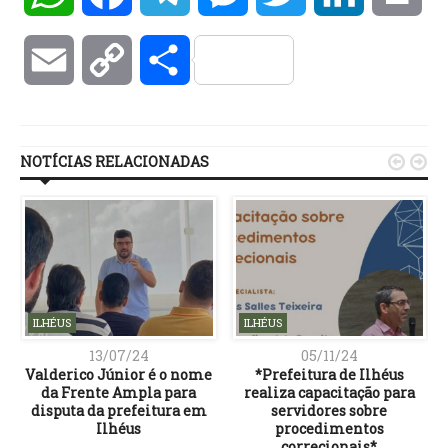
Email
Copy
Compartilhar
Link
NOTÍCIAS RELACIONADAS


ILHÉUS
ILHÉUS
13/07/24
05/11/24
Valderico Júnior é o nome
*Prefeitura de Ilhéus
da Frente Ampla para
realiza capacitação para
disputa da prefeitura em
servidores sobre
Ilhéus
procedimentos
correcionais*