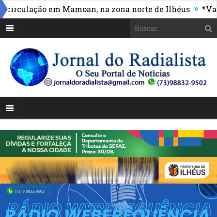
»
culação em Mamoan, na zona norte de Ilhéus
*Vasco m