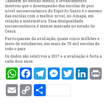
Também no ensino médio, o levantamento
mostrou que o desempenho das escolas de pior
nível socioeconômico do Espírito Santo é o mesmo
das escolas com o melhor nível, no Amapá, em
relação a matemática. Essa desigualdade
socioeconômica é menos marcada no estado do
Ceará.
Participaram da avaliação, quase cinco milhões e
meio de estudantes, em mais de 70 mil escolas de
todo o país.
Os dados são relativos a 2017 e a avaliação é feita a
cada dois anos.
WhatsApp
Facebook
Telegram
Messenger
Twitter
LinkedIn
Pri
Email
Copy
Compartilhar
Link