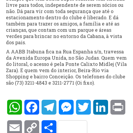
livre para todos, independente de serem sócios ou
não. Dá para vir com toda segurança que até o
estacionamento dentro do clube é liberado. E dá
também para trazer os amigos, a família e até as
crianças, que contam com um parque e áreas
verdes para brincar no entorno da Cabana, à vista
dos pais.
A AABB Itabuna fica na Rua Espanha s/n, travessa
da Avenida Europa Unida, no São Judas. Quem vem
do litoral, o acesso é pela Ponte Calixto Midlej (Vila
Zara). E quem vem do interior, Beira-Rio via
Shopping e bairro Conceição. Os telefones do clube
são (73) 3211-4843 e 3211-2771 (Oi fixo).
WhatsApp
Facebook
Telegram
Messenger
Twitter
LinkedIn
Pri
Email
Copy
Compartilhar