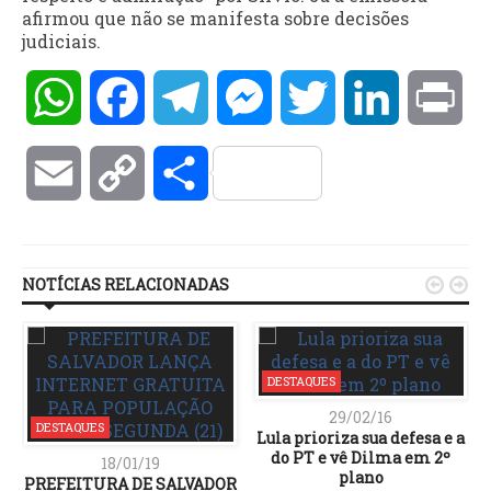
afirmou que não se manifesta sobre decisões
judiciais.
WhatsApp
Facebook
Telegram
Messenger
Twitter
LinkedIn
Pri
Email
Copy
Compartilhar
Link
NOTÍCIAS RELACIONADAS


DESTAQUES
29/02/16
DESTAQUES
Lula prioriza sua defesa e a
do PT e vê Dilma em 2º
18/01/19
plano
PREFEITURA DE SALVADOR