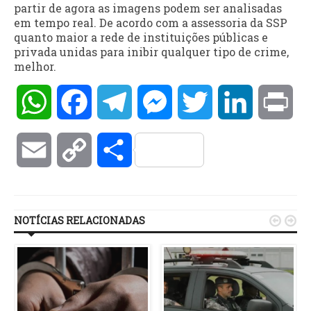
partir de agora as imagens podem ser analisadas
em tempo real. De acordo com a assessoria da SSP
quanto maior a rede de instituições públicas e
privada unidas para inibir qualquer tipo de crime,
melhor.
WhatsApp
Facebook
Telegram
Messenger
Twitter
LinkedIn
Pri
Email
Copy
Compartilhar
Link
NOTÍCIAS RELACIONADAS

