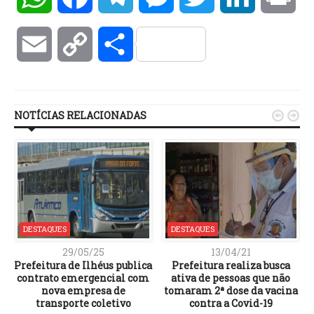
Email
Copy
Compartilhar
Link
NOTÍCIAS RELACIONADAS


DESTAQUES
DESTAQUES
29/05/25
13/04/21
Prefeitura de Ilhéus publica
Prefeitura realiza busca
contrato emergencial com
ativa de pessoas que não
nova empresa de
tomaram 2ª dose da vacina
transporte coletivo
contra a Covid-19