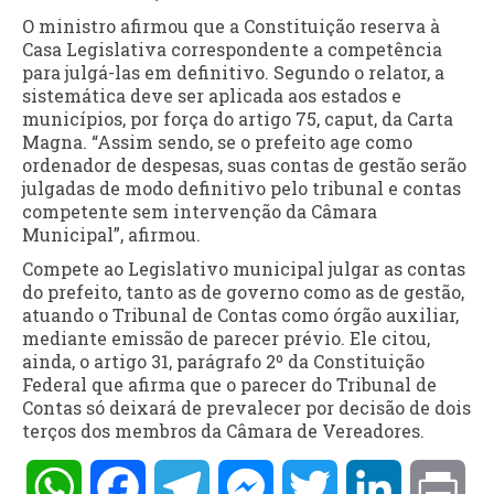
O ministro afirmou que a Constituição reserva à
Casa Legislativa correspondente a competência
para julgá-las em definitivo. Segundo o relator, a
sistemática deve ser aplicada aos estados e
municípios, por força do artigo 75, caput, da Carta
Magna. “Assim sendo, se o prefeito age como
ordenador de despesas, suas contas de gestão serão
julgadas de modo definitivo pelo tribunal e contas
competente sem intervenção da Câmara
Municipal”, afirmou.
Compete ao Legislativo municipal julgar as contas
do prefeito, tanto as de governo como as de gestão,
atuando o Tribunal de Contas como órgão auxiliar,
mediante emissão de parecer prévio. Ele citou,
ainda, o artigo 31, parágrafo 2º da Constituição
Federal que afirma que o parecer do Tribunal de
Contas só deixará de prevalecer por decisão de dois
terços dos membros da Câmara de Vereadores.
WhatsApp
Facebook
Telegram
Messenger
Twitter
LinkedIn
Pri