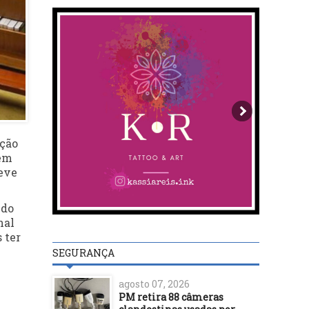
ição
 em
teve
 do
nal
 ter
SEGURANÇA
agosto 07, 2026
PM retira 88 câmeras