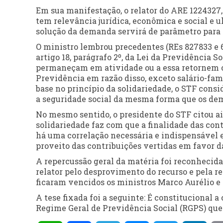
Em sua manifestação, o relator do ARE 1224327, 
tem relevância jurídica, econômica e social e u
solução da demanda servirá de parâmetro para 
O ministro lembrou precedentes (REs 827833 e 
artigo 18, parágrafo 2º, da Lei da Previdência S
permaneçam em atividade ou a essa retornem o
Previdência em razão disso, exceto salário-fam
base no princípio da solidariedade, o STF cons
a seguridade social da mesma forma que os dem
No mesmo sentido, o presidente do STF citou ai
solidariedade faz com que a finalidade das con
há uma correlação necessária e indispensável en
proveito das contribuições vertidas em favor d
A repercussão geral da matéria foi reconhecid
relator pelo desprovimento do recurso e pela re
ficaram vencidos os ministros Marco Aurélio 
A tese fixada foi a seguinte: É constitucional 
Regime Geral de Previdência Social (RGPS) que