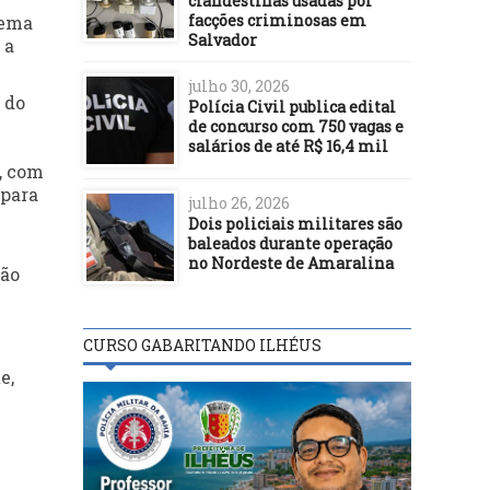
clandestinas usadas por
facções criminosas em
tema
Salvador
 a
julho 30, 2026
 do
Polícia Civil publica edital
de concurso com 750 vagas e
salários de até R$ 16,4 mil
, com
 para
julho 26, 2026
Dois policiais militares são
baleados durante operação
no Nordeste de Amaralina
Não
CURSO GABARITANDO ILHÉUS
e,