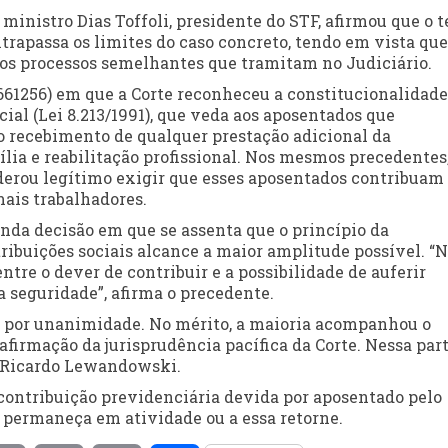
ministro Dias Toffoli, presidente do STF, afirmou que o 
ltrapassa os limites do caso concreto, tendo em vista que
os processos semelhantes que tramitam no Judiciário.
661256) em que a Corte reconheceu a constitucionalidade
ocial (Lei 8.213/1991), que veda aos aposentados que
 recebimento de qualquer prestação adicional da
ília e reabilitação profissional. Nos mesmos precedentes
iderou legítimo exigir que esses aposentados contribuam
ais trabalhadores.
nda decisão em que se assenta que o princípio da
tribuições sociais alcance a maior amplitude possível. “
tre o dever de contribuir e a possibilidade de auferir
a seguridade”, afirma o precedente.
a por unanimidade. No mérito, a maioria acompanhou o
afirmação da jurisprudência pacífica da Corte. Nessa part
e Ricardo Lewandowski.
a contribuição previdenciária devida por aposentado pelo
 permaneça em atividade ou a essa retorne.