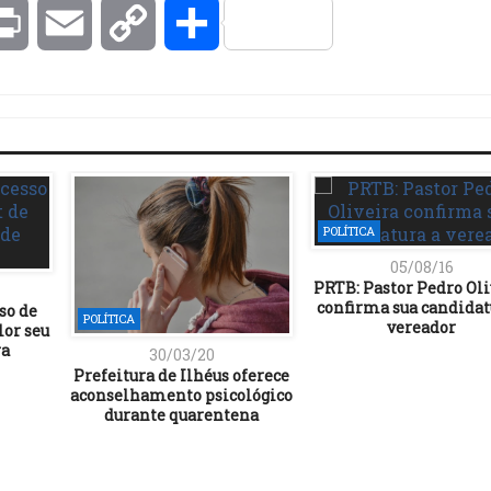
kedIn
Print
Email
Copy
Compartilhar
Link
POLÍTICA
05/08/16
PRTB: Pastor Pedro Oli
confirma sua candidat
so de
POLÍTICA
vereador
or seu
ra
30/03/20
Prefeitura de Ilhéus oferece
aconselhamento psicológico
durante quarentena