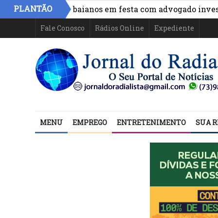
PLANTÃO
de políticos baianos em festa com advogado investigado 
Fale Conosco
Rádios Online
Expediente
MENU
EMPREGO
ENTRETENIMENTO
SUA R