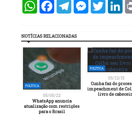
WhatsApp
Facebook
Telegram
Messenger
Twitter
Lin
NOTÍCIAS RELACIONADAS
POLÍTICA
05/12/15
Cunha faz do proces
POLÍTICA
impeachment de Coll
livro de cabecei
05/05/22
WhatsApp anuncia
atualização com restrições
para o Brasil