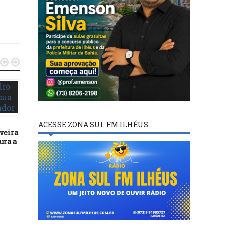


ACESSE ZONA SUL FM ILHÉUS
veira
ura a
POLÍTICA
POLÍTICA
12/04/25
04/09/21
Em reunião com setor
STF autoriza transferên
produtivo de Jequié,
de Roberto Jefferson p
Jerônimo Rodrigues anuncia
hospital
criação de Comando de
Policiamento Regional