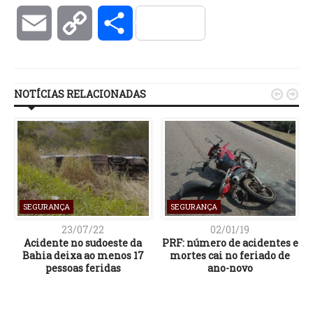
Email
Copy
Compartilhar
Link
NOTÍCIAS RELACIONADAS


SEGURANÇA
SEGURANÇA
23/07/22
02/01/19
Acidente no sudoeste da
PRF: número de acidentes e
Bahia deixa ao menos 17
mortes cai no feriado de
pessoas feridas
ano-novo