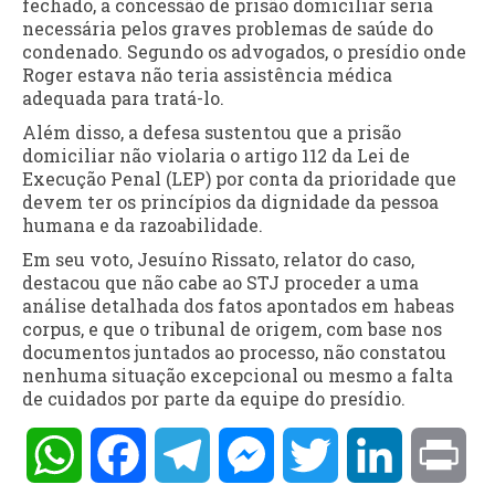
fechado, a concessão de prisão domiciliar seria
necessária pelos graves problemas de saúde do
condenado. Segundo os advogados, o presídio onde
Roger estava não teria assistência médica
adequada para tratá-lo.
Além disso, a defesa sustentou que a prisão
domiciliar não violaria o artigo 112 da Lei de
Execução Penal (LEP) por conta da prioridade que
devem ter os princípios da dignidade da pessoa
humana e da razoabilidade.
Em seu voto, Jesuíno Rissato, relator do caso,
destacou que não cabe ao STJ proceder a uma
análise detalhada dos fatos apontados em habeas
corpus, e que o tribunal de origem, com base nos
documentos juntados ao processo, não constatou
nenhuma situação excepcional ou mesmo a falta
de cuidados por parte da equipe do presídio.
WhatsApp
Facebook
Telegram
Messenger
Twitter
LinkedIn
Pri