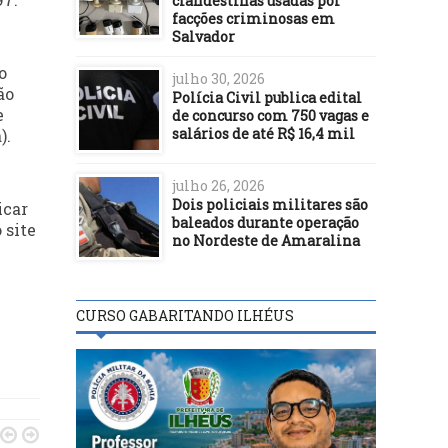
clandestinas usadas por
facções criminosas em
Salvador
o
julho 30, 2026
ão
Polícia Civil publica edital
e
de concurso com 750 vagas e
salários de até R$ 16,4 mil
).
julho 26, 2026
Dois policiais militares são
icar
baleados durante operação
 site
no Nordeste de Amaralina
CURSO GABARITANDO ILHÉUS

