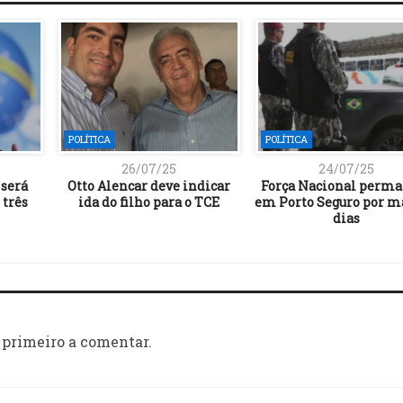
POLÍTICA
POLÍTICA
26/07/25
24/07/25
 será
Otto Alencar deve indicar
Força Nacional perma
três
ida do filho para o TCE
em Porto Seguro por m
dias
 primeiro a comentar.