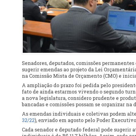
Senadores, deputados, comissões permanentes e
sugerir emendas ao projeto da Lei Orçamentári
na Comissão Mista de Orçamento (
CMO
) e inic
A ampliação do prazo foi pedida pelo presiden
fato de ainda estarmos vivendo o segundo turno 
a nova legislatura, considero prudente e produ
bancadas e comissões possam se organizar na def
As emendas individuais e coletivas podem alter
32/22
), enviado em agosto pelo Poder Executivo
Cada senador e deputado federal pode sugerir a
individuais é de R$ 11,7 bilhões. Assim, cada c