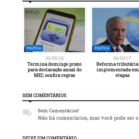
POLÍTICA
POLÍTICA
30/05/26
06/03/17
der a
Termina domingo prazo
Reforma tributária
A com
para declaração anual do
implementada em 
z Lula
MEI; confira regras
etapas
SEM COMENTÁRIOS
Sem Comentários!
Não há comentários, mas você pode ser o
DEIXE UM COMENTÁRIO