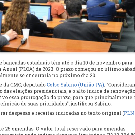
 bancadas estaduais têm até o dia 10 de novembro para
a Anual (
PLOA
) de 2023. O prazo começou no último sábado
ialmente se encerraria no próximo dia 20.
te da CMO, deputado
Celso Sabino (União-PA)
. “Considera
das eleições presidenciais, e o alto índice de renovação
tivo essa prorrogação do prazo, para que principalmente 
inição de suas prioridades”, justificou Sabino.
ar despesas e receitas indicadas no texto original (
PLN
.
té 25 emendas. O valor total reservado para emendas
ongressista pode indicar despesas limitadas a R$ 19.704.8