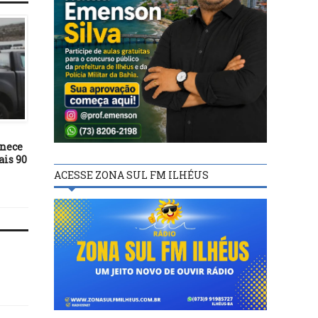
POLÍTICA
POLÍTICA
18/04/24
09/07/25
nece
Governo Federal publica
Brasil irá responder 
ais 90
licitação para dragagem no
tarifaço dos EUA co
Porto de Ilhéus
reciprocidade, diz Lu
ACESSE ZONA SUL FM ILHÉUS