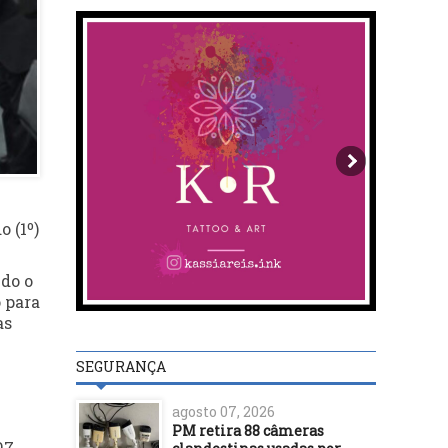
 (1º)
ndo o
 para
as
SEGURANÇA
agosto 07, 2026
PM retira 88 câmeras
97.