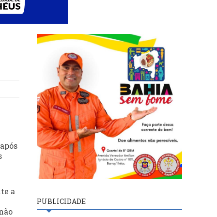
 após
s
te a
PUBLICIDADE
 não