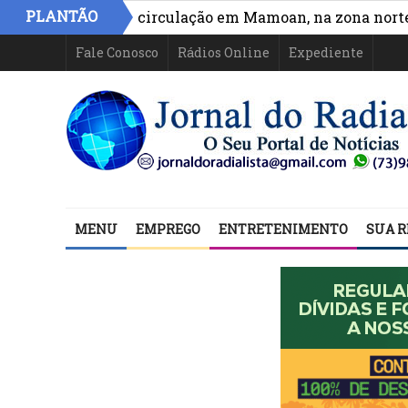
PLANTÃO
ra acesso e circulação em Mamoan, na zona norte de Il
Fale Conosco
Rádios Online
Expediente
MENU
EMPREGO
ENTRETENIMENTO
SUA R