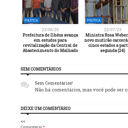
POLÍTICA
POLÍTICA
23/06/25
22/07/23
ro cita
Prefeitura de Ilhéus avança
Ministra Rosa Weber
reram ao
em estudos para
novo mutirão carcer
revitalização da Central de
cinco estados a part
Abastecimento do Malhado
segunda (24)
SEM COMENTÁRIOS
Sem Comentários!
Não há comentários, mas você pode ser o
DEIXE UM COMENTÁRIO
<<
Comentário:
*