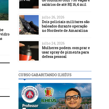
de concurso com 750 vagas e
salários de até R$ 16,4 mil
julho 26, 2026
POLÍTICA
POLÍTICA
Dois policiais militares são
31/05/22
18/01/19
baleados durante operação
be
Governo prorroga para 3 de
No Twitter, Bolsonaro c
no Nordeste de Amaralina
 vidro
junho prazo da renegociação
que 11 países recorrera
as
de dívidas com o Simples
BNDES
julho 24, 2026
Mulheres podem comprar e
usar spray de pimenta para
defesa pessoal
CURSO GABARITANDO ILHÉUS