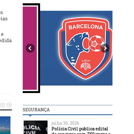
s.
Dias
 e
edida


SEGURANÇA
julho 30, 2026
Polícia Civil publica edital