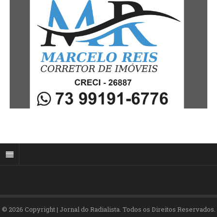
© 2026 Copyright | Jornal do Radialista. Todos os Direitos Reservados.