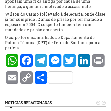
apontam uma rixa antiga por causa de uma
herança, o que teria motivado o assassinato.
Wilson do Carmo foi levado à delegacia, onde disse
já ter cumprido 12 anos de prisão por ter matado a
esposa em 2004. O suspeito também tem um
mandado de prisão em aberto.
O corpo foi encaminhado ao Departamento de
Polícia Técnica (DPT) de Feira de Santana, para a
perícia.
WhatsApp
Facebook
Telegram
Messenger
Twitter
LinkedIn
Pri
Email
Copy
Compartilhar
Link
NOTÍCIAS RELACIONADAS

