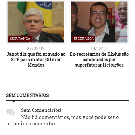
SEGURANÇA
SEGURANÇA
27/09/19
14/12/17
o
Janot diz que foi armado ao
Ex-secretários de Ilhéus são
STF para matar Gilmar
condenados por
Mendes
superfaturar licitações
SEM COMENTÁRIOS
Sem Comentários!
Não há comentários, mas você pode ser o
primeiro a comentar.