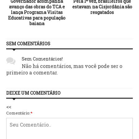
Governador acompanha
Pela 1ª vez, brasileiros que
e
avanço das obras do TCA e
estavam na Cisjordânia são
lança Programa Visitas
resgatados
Educativas para população
baiana
SEM COMENTÁRIOS
Sem Comentários!
Não há comentários, mas você pode ser o
primeiro a comentar.
DEIXE UM COMENTÁRIO
<<
Comentário:
*