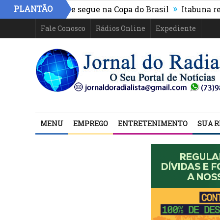
»
PLANTÃO
thletico-PR e segue na Copa do Brasil
Itabuna registra
Fale Conosco
Rádios Online
Expediente
MENU
EMPREGO
ENTRETENIMENTO
SUA R