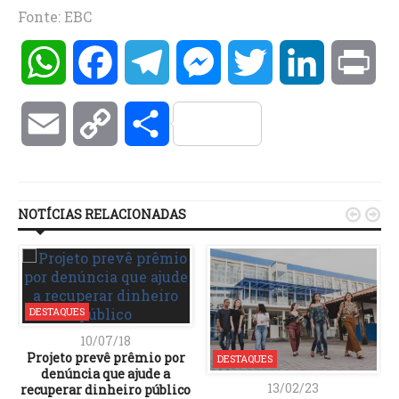
Fonte: EBC
WhatsApp
Facebook
Telegram
Messenger
Twitter
LinkedIn
Pri
Email
Copy
Compartilhar
Link
NOTÍCIAS RELACIONADAS


DESTAQUES
10/07/18
Projeto prevê prêmio por
DESTAQUES
denúncia que ajude a
13/02/23
recuperar dinheiro público