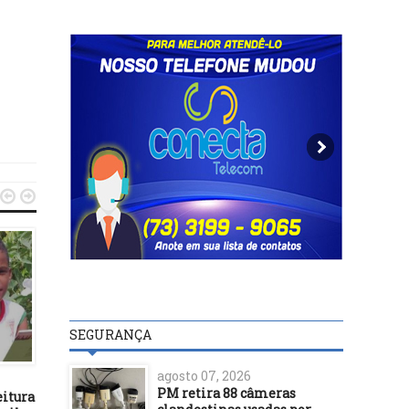


SEGURANÇA
DESTAQUES
DESTAQUES
agosto 07, 2026
21/05/25
28/11/17
PM retira 88 câmeras
eitura
Secretaria de Infraestrutura
Com regra de trabalh