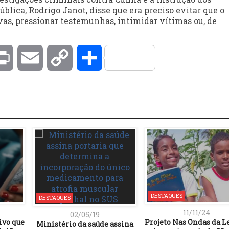
ública, Rodrigo Janot, disse que era preciso evitar que o
vas, pressionar testemunhas, intimidar vítimas ou, de
kedIn
Print
Email
Copy
Compartilhar
Link
DESTAQUES
DESTAQUES
11/11/24
02/05/19
ivo que
Projeto Nas Ondas da L
Ministério da saúde assina