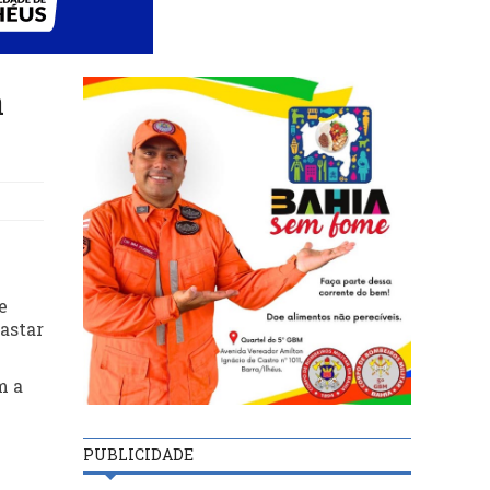
a
e
astar
m a
PUBLICIDADE