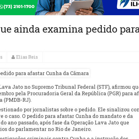
 que ainda examina pedido par
a
es
Elias Reis
 Lava Jato no Supremo Tribunal Federal (STF), afirmou qu
bro pela Procuradoria Geral da República (PGR) para af
ha (PMDB-RJ).
stionado por jornalistas sobre o pedido. Ele sinalizou co
re o caso. O pedido para afastar Cunha do mandato e da
 do ano passado, após fase da Operação Lava Jato que
ios do parlamentar no Rio de Janeiro.
vestigações criminais contra Cunha e a instrução dos