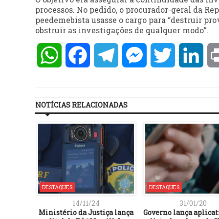
processos. No pedido, o procurador-geral da Rep
peedemebista usasse o cargo para “destruir pro
obstruir as investigações de qualquer modo”.
WhatsApp
Facebook
Telegram
Messenger
Twitter
Lin
NOTÍCIAS RELACIONADAS
DESTAQUES
DESTAQUES
14/11/24
31/01/20
Ministério da Justiça lança
Governo lança aplicat