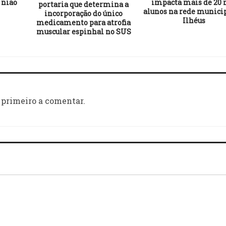
União
impacta mais de 20 
portaria que determina a
alunos na rede munici
incorporação do único
Ilhéus
medicamento para atrofia
muscular espinhal no SUS
 primeiro a comentar.