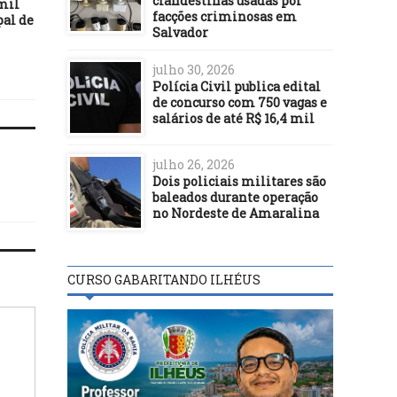
clandestinas usadas por
mil
e Defesa Civil de Ilhéus
intermitente, empreg
facções criminosas em
pal de
realiza visita técnica à
corre risco de ter de pa
Salvador
CODESAL
para trabalhar
julho 30, 2026
Polícia Civil publica edital
de concurso com 750 vagas e
salários de até R$ 16,4 mil
julho 26, 2026
Dois policiais militares são
baleados durante operação
no Nordeste de Amaralina
CURSO GABARITANDO ILHÉUS