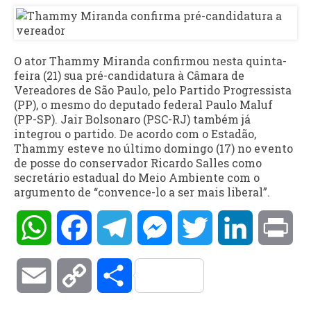
O ator Thammy Miranda confirmou nesta quinta-
feira (21) sua pré-candidatura à Câmara de
Vereadores de São Paulo, pelo Partido Progressista
(PP), o mesmo do deputado federal Paulo Maluf
(PP-SP). Jair Bolsonaro (PSC-RJ) também já
integrou o partido. De acordo com o Estadão,
Thammy esteve no último domingo (17) no evento
de posse do conservador Ricardo Salles como
secretário estadual do Meio Ambiente com o
argumento de “convence-lo a ser mais liberal”.
WhatsApp
Facebook
Telegram
Messenger
Twitter
LinkedIn
Pri
Email
Copy
Compartilhar
Link