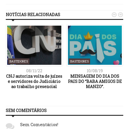
NOTÍCIAS RELACIONADAS


BASTIDORES
BASTIDORES
08/11/22
10/08/19
CNJ autoriza volta de juízes
MENSAGEM DO DIA DOS
a
e servidores do Judiciário
PAIS DO “BABA AMIGOS DE
ao trabalho presencial
MANZO”.
SEM COMENTÁRIOS
Sem Comentários!