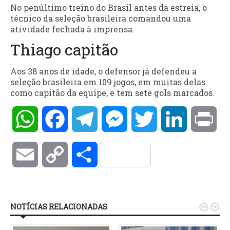
No penúltimo treino do Brasil antes da estreia, o
técnico da seleção brasileira comandou uma
atividade fechada à imprensa.
Thiago capitão
Aos 38 anos de idade, o defensor já defendeu a
seleção brasileira em 109 jogos, em muitas delas
como capitão da equipe, e tem sete gols marcados.
WhatsApp
Facebook
Telegram
Messenger
Twitter
LinkedIn
Pri
Email
Copy
Compartilhar
Link
NOTÍCIAS RELACIONADAS

