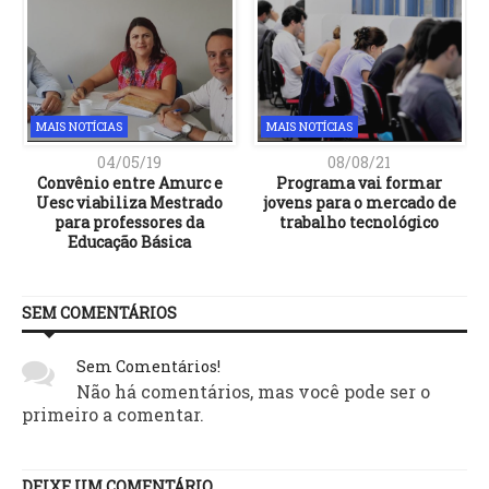
MAIS NOTÍCIAS
MAIS NOTÍCIAS
04/05/19
08/08/21
Convênio entre Amurc e
Programa vai formar
a
Uesc viabiliza Mestrado
jovens para o mercado de
para professores da
trabalho tecnológico
Educação Básica
SEM COMENTÁRIOS
Sem Comentários!
Não há comentários, mas você pode ser o
primeiro a comentar.
DEIXE UM COMENTÁRIO