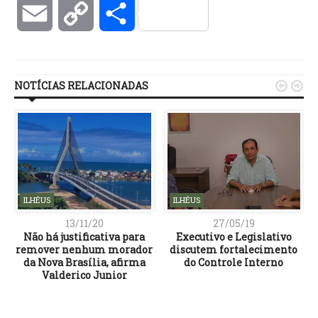
Email
Copy
Compartilhar
Link
NOTÍCIAS RELACIONADAS


ILHÉUS
ILHÉUS
13/11/20
27/05/19
Não há justificativa para
Executivo e Legislativo
remover nenhum morador
discutem fortalecimento
l
da Nova Brasília, afirma
do Controle Interno
o
Valderico Junior