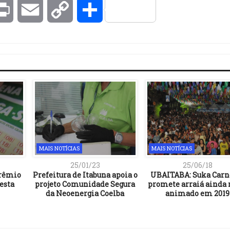
kedIn
Print
Email
Copy
Compartilhar
Link
MAIS NOTÍCIAS
MAIS NOTÍCIAS
25/01/23
25/06/18
prêmio
Prefeitura de Itabuna apoia o
UBAITABA: Suka Carn
esta
projeto Comunidade Segura
promete arraiá ainda
da Neoenergia Coelba
animado em 2019