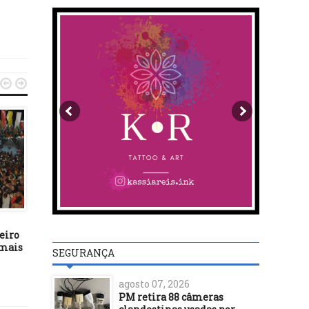


MAIS NOTÍCIAS
MAIS NOTÍCIAS
23/02/23
07/04/22
eiro
Secretaria Municipal da
xxxxxxx
 mais
Educação de Itabuna realiza
SEGURANÇA
Pré-Jornada Pedagógica
agosto 07, 2026
PM retira 88 câmeras