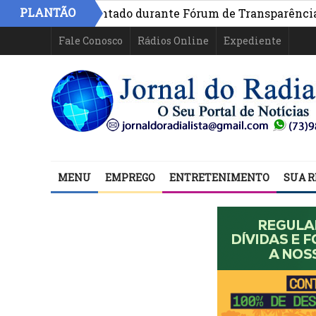
PLANTÃO
hia é apresentado durante Fórum de Transparência da ini
Fale Conosco
Rádios Online
Expediente
MENU
EMPREGO
ENTRETENIMENTO
SUA R