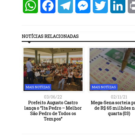
WhatsApp
Facebook
Telegram
Messenger
Twitter
Lin
NOTÍCIAS RELACIONADAS
MAIS NOTÍCIAS
MAIS NOTÍCIAS
03/06/22
02/11/21
Prefeito Augusto Castro
Mega-Sena sorteia 
lança o “Ita Pedro – Melhor
de R$ 65 milhões n
São Pedro de Todos os
quarta (03)
Tempos”