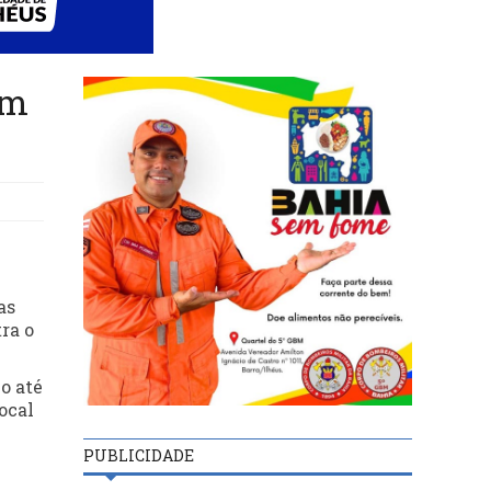
em
as
ra o
o até
ocal
PUBLICIDADE