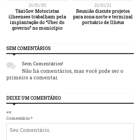
31/01/20
21/01/21
TáxiGov: Motoristas
Reunião discute projetos
ilheenses trabalham pela
para zona norte e terminal
a
implantação do “Uber do
portuário de Ilhéus
governo” no município
SEM COMENTÁRIOS
Sem Comentários!
Não há comentários, mas você pode ser o
primeiro a comentar.
DEIXE UM COMENTÁRIO
<<
Comentário:
*