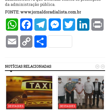
da administração pública.
FONTE: www.jornaldoradialista.com.br
WhatsApp
Facebook
Telegram
Messenger
Twitter
LinkedIn
Pri
Email
Copy
Compartilhar
Link
NOTÍCIAS RELACIONADAS


DESTAQUES
DESTAQUES