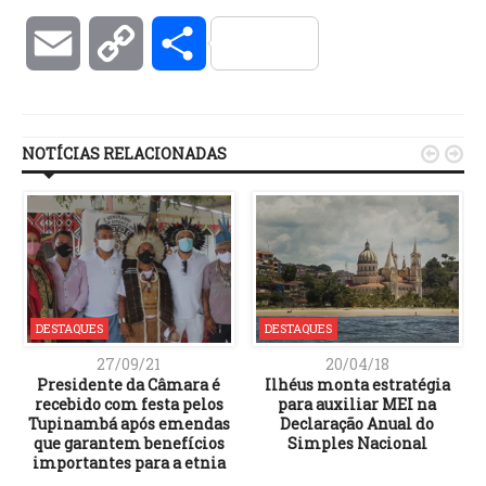
Email
Copy
Compartilhar
Link
NOTÍCIAS RELACIONADAS


DESTAQUES
DESTAQUES
27/09/21
20/04/18
Presidente da Câmara é
Ilhéus monta estratégia
recebido com festa pelos
para auxiliar MEI na
Tupinambá após emendas
Declaração Anual do
que garantem benefícios
Simples Nacional
importantes para a etnia