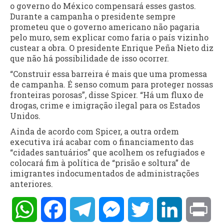
o governo do México compensará esses gastos.
Durante a campanha o presidente sempre
prometeu que o governo americano não pagaria
pelo muro, sem explicar como faria o país vizinho
custear a obra. O presidente Enrique Peña Nieto diz
que não há possibilidade de isso ocorrer.
“Construir essa barreira é mais que uma promessa
de campanha. É senso comum para proteger nossas
fronteiras porosas”, disse Spicer. “Há um fluxo de
drogas, crime e imigração ilegal para os Estados
Unidos.
Ainda de acordo com Spicer, a outra ordem
executiva irá acabar com o financiamento das
“cidades santuários” que acolhem os refugiados e
colocará fim à política de “prisão e soltura” de
imigrantes indocumentados de administrações
anteriores.
WhatsApp
Facebook
Telegram
Messenger
Twitter
LinkedIn
Pri