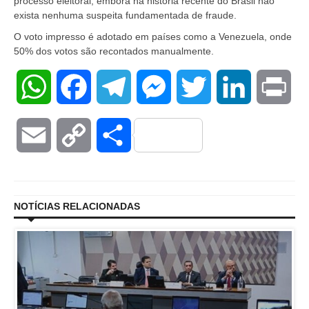
processo eleitoral, embora na história recente do Brasil não
exista nenhuma suspeita fundamentada de fraude.
O voto impresso é adotado em países como a Venezuela, onde
50% dos votos são recontados manualmente.
WhatsApp
Facebook
Telegram
Messenger
Twitter
LinkedIn
Pri
Email
Copy
Compartilhar
Link
NOTÍCIAS RELACIONADAS