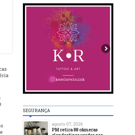
cas
éria
a
m
SEGURANÇA
agosto 07, 2026
 o
PM retira 88 câmeras
 e