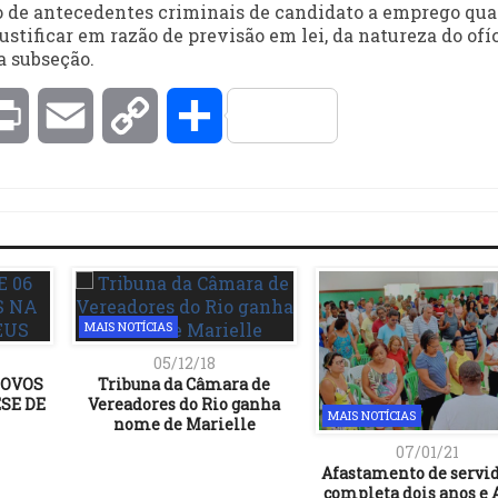
dão de antecedentes criminais de candidato a emprego qu
ustificar em razão de previsão em lei, da natureza do ofí
 a subseção.
kedIn
Print
Email
Copy
Compartilhar
Link
MAIS NOTÍCIAS
05/12/18
NOVOS
Tribuna da Câmara de
SE DE
Vereadores do Rio ganha
MAIS NOTÍCIAS
nome de Marielle
07/01/21
Afastamento de servi
completa dois anos e