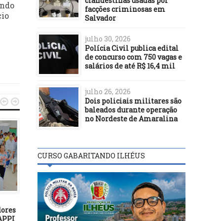
clandestinas usadas por
ando
facções criminosas em
cio
Salvador
julho 30, 2026
Polícia Civil publica edital
de concurso com 750 vagas e
salários de até R$ 16,4 mil
julho 26, 2026
Dois policiais militares são


baleados durante operação
no Nordeste de Amaralina
MAIS NOTÍCIAS
CURSO GABARITANDO ILHÉUS
06/12/16
UFBA concede título 
Doutor Honoris Causa
MAIS NOTÍCIAS
Maria Bethânia
05/08/22
dores
Bloqueio de valores e
 APPI
penhora de salário e