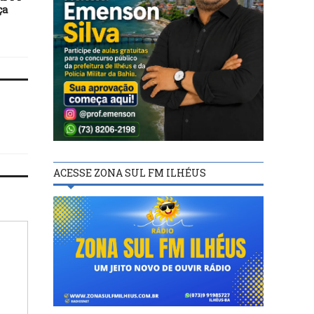
ça
aposentadoria: quando é
permitido?
ACESSE ZONA SUL FM ILHÉUS