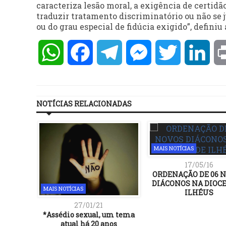
caracteriza lesão moral, a exigência de certi
traduzir tratamento discriminatório ou não se j
ou do grau especial de fidúcia exigido”, definiu
WhatsApp
Facebook
Telegram
Messenger
Twitter
Lin
NOTÍCIAS RELACIONADAS
MAIS NOTÍCIAS
17/05/16
ORDENAÇÃO DE 06 
DIÁCONOS NA DIOCE
MAIS NOTÍCIAS
ILHÉUS
27/01/21
*Assédio sexual, um tema
atual há 20 anos