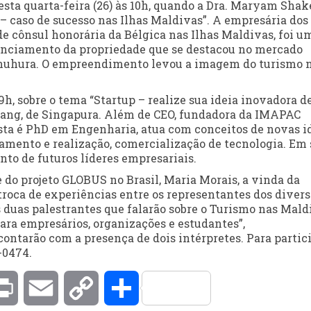
esta quarta-feira (26) às 10h, quando a Dra. Maryam Shak
 – caso de sucesso nas Ilhas Maldivas”. A empresária dos
de cônsul honorária da Bélgica nas Ilhas Maldivas, foi u
renciamento da propriedade que se destacou no mercado
 Kanuhura. O empreendimento levou a imagem do turismo 
9h, sobre o tema “Startup – realize sua ideia inovadora d
 Wang, de Singapura. Além de CEO, fundadora da IMAPAC
ista é PhD em Engenharia, atua com conceitos de novas i
jamento e realização, comercialização de tecnologia. Em
nto de futuros líderes empresariais.
 do projeto GLOBUS no Brasil, Maria Morais, a vinda da
troca de experiências entre os representantes dos divers
s duas palestrantes que falarão sobre o Turismo nas Mald
ara empresários, organizações e estudantes”,
ontarão com a presença de dois intérpretes. Para partici
-0474.
kedIn
Print
Email
Copy
Compartilhar