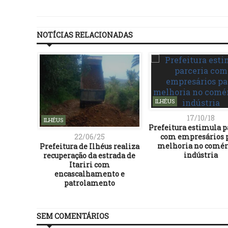
NOTÍCIAS RELACIONADAS
ILHÉUS
17/10/18
ILHÉUS
Prefeitura estimula p
com empresários 
22/06/25
melhoria no comér
Prefeitura de Ilhéus realiza
indústria
recuperação da estrada de
Itariri com
encascalhamento e
patrolamento
SEM COMENTÁRIOS