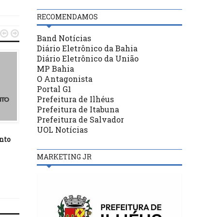
RECOMENDAMOS


Band Notícias
Diário Eletrônico da Bahia
Diário Eletrônico da União
MP Bahia
O Antagonista
Portal G1
Prefeitura de Ilhéus
Prefeitura de Itabuna
ILHÉUS
ILHÉUS
Prefeitura de Salvador
UOL Notícias
05/09/23
25/09/19
nto
“Política Municipal do
Prefeitura prestará con
Enfrentamento ao
sobre metas fiscais e
MARKETING JR
Feminicídio” é aprovado na
audiência pública na Câ
Câmara