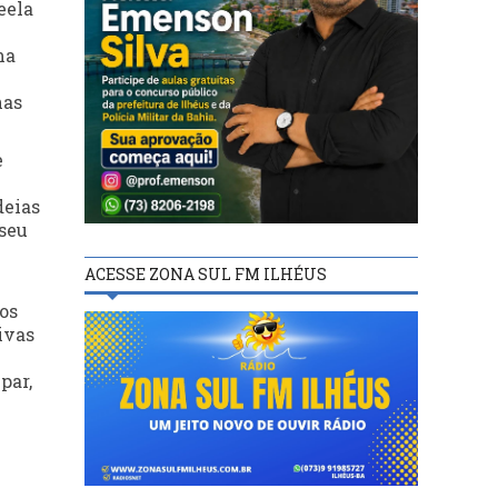
eela
ma
nas
e
deias
 seu
ACESSE ZONA SUL FM ILHÉUS
os
ivas
par,