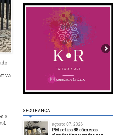
iado
ativa
SEGURANÇA
s e
s),
agosto 07, 2026
PM retira 88 câmeras