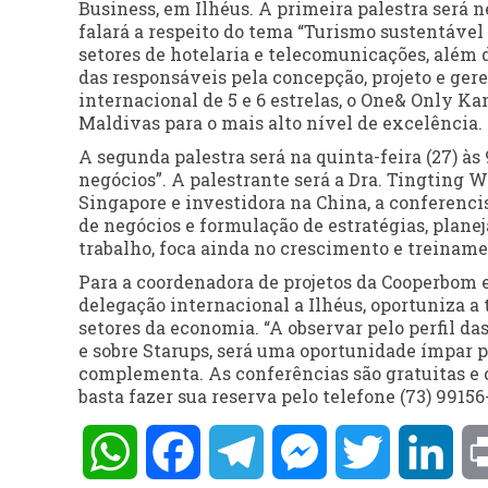
Business, em Ilhéus. A primeira palestra será n
falará a respeito do tema “Turismo sustentável
setores de hotelaria e telecomunicações, além 
das responsáveis pela concepção, projeto e ge
internacional de 5 e 6 estrelas, o One& Only
Maldivas para o mais alto nível de excelência.
A segunda palestra será na quinta-feira (27) às 
negócios”. A palestrante será a Dra. Tingting
Singapore e investidora na China, a conferenc
de negócios e formulação de estratégias, plane
trabalho, foca ainda no crescimento e treiname
Para a coordenadora de projetos da Cooperbom e
delegação internacional a Ilhéus, oportuniza a 
setores da economia. “A observar pelo perfil da
e sobre Starups, será uma oportunidade ímpar p
complementa. As conferências são gratuitas e c
basta fazer sua reserva pelo telefone (73) 99156
WhatsApp
Facebook
Telegram
Messenger
Twitter
Lin