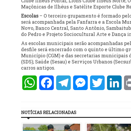
Clube Ilhéus Pontal; Lions Clube Ilhéus Norte;
Maçônicas de Ilhéus e Satélite Esporte Clube R
Escolas
– O terceiro grupamento é formado pelo
será acompanhada pela Fanfarra e a Escola Muni
Novo, Banco Central, Santo Antônio, Sambaitub
do Pedro e Projeto Sociocultural Arte e Dança 
As escolas municipais serão acompanhadas pela
desfile será encerrado com o quinto e último g
Município (CGM) e das secretarias municipais 
(SDS); Saúde (Sesau) e Serviços Urbanos (Sec
carros antigos.
WhatsApp
Facebook
Telegram
Messenger
Twitter
Lin
NOTÍCIAS RELACIONADAS