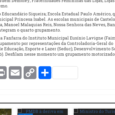
 Ordem Demoley; Fraternidades Femininas das Lojas; Lojas
emo.
 Educandário Siqueira; Escola Estadual Paulo Américo, 
cipal Princesa Isabel. As escolas municipais de Castelo
a, Manoel Malaquias Reis, Nossa Senhora das Neves, Ba
integram o quarto grupamento.
 Fanfarra do Instituto Municipal Eusínio Lavigne (Faim
rupamento por representações da Controladoria-Geral do
de Educação, Esporte e Lazer (Seduc); Desenvolvimento S
surb). Desfilam nesse momento um grupamento motorizado
kedIn
Print
Email
Copy
Compartilhar
Link