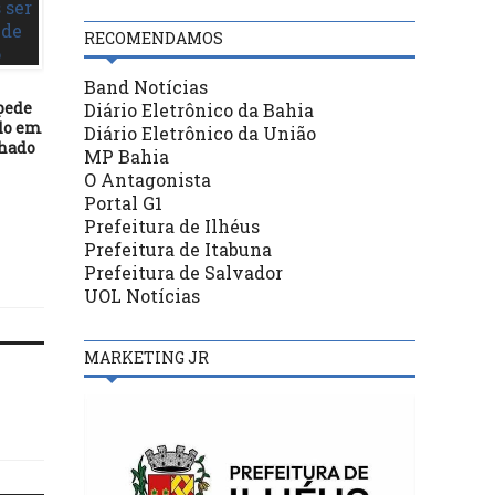
RECOMENDAMOS
Band Notícias
pede
Diário Eletrônico da Bahia
POLÍTICA
POLÍTICA
ado em
Diário Eletrônico da União
chado
30/03/21
20/12/20
MP Bahia
MPF pede fim de postagens
Ministros do STF se rec
O Antagonista
nas redes sociais do governo
a sair de férias e deci
Portal G1
que façam promoção de
manter trabalhos
Prefeitura de Ilhéus
Bolsonaro
Prefeitura de Itabuna
Prefeitura de Salvador
UOL Notícias
MARKETING JR