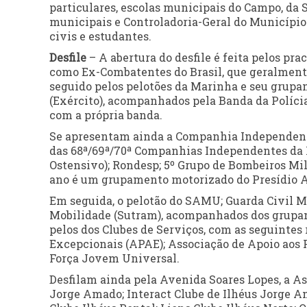
particulares, escolas municipais do Campo, d
municipais e Controladoria-Geral do Município. 
civis e estudantes.
Desfile
– A abertura do desfile é feita pelos pr
como Ex-Combatentes do Brasil, que geralment
seguido pelos pelotões da Marinha e seu grupa
(Exército), acompanhados pela Banda da Polícia
com a própria banda.
Se apresentam ainda a Companhia Independente 
das 68ª/69ª/70ª Companhias Independentes da Po
Ostensivo); Rondesp; 5º Grupo de Bombeiros Mi
ano é um grupamento motorizado do Presídio A
Em seguida, o pelotão do SAMU; Guarda Civil M
Mobilidade (Sutram), acompanhados dos grupa
pelos dos Clubes de Serviços, com as seguintes
Excepcionais (APAE); Associação de Apoio aos
Força Jovem Universal.
Desfilam ainda pela Avenida Soares Lopes, a A
Jorge Amado; Interact Clube de Ilhéus Jorge Am