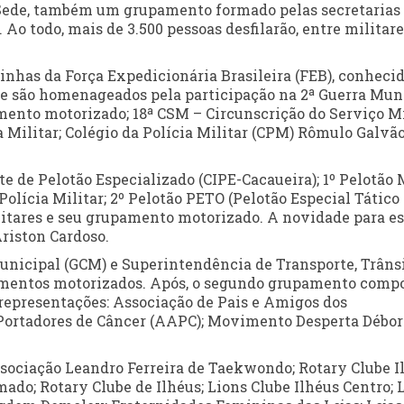
a Sede, também um grupamento formado pelas secretarias
Ao todo, mais de 3.500 pessoas desfilarão, entre militare
acinhas da Força Expedicionária Brasileira (FEB), conheci
e são homenageados pela participação na 2ª Guerra Mund
mento motorizado; 18ª CSM – Circunscrição do Serviço Mi
 Militar; Colégio da Polícia Militar (CPM) Rômulo Galvão
de Pelotão Especializado (CIPE-Cacaueira); 1º Pelotão 
lícia Militar; 2º Pelotão PETO (Pelotão Especial Tático
litares e seu grupamento motorizado. A novidade para es
riston Cardoso.
unicipal (GCM) e Superintendência de Transporte, Trânsi
mentos motorizados. Após, o segundo grupamento comp
 representações: Associação de Pais e Amigos dos
 Portadores de Câncer (AAPC); Movimento Desperta Débor
ssociação Leandro Ferreira de Taekwondo; Rotary Clube I
ado; Rotary Clube de Ilhéus; Lions Clube Ilhéus Centro; 