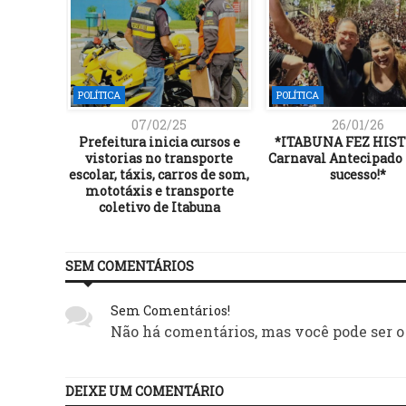
POLÍTICA
POLÍTICA
07/02/25
26/01/26
Prefeitura inicia cursos e
*ITABUNA FEZ HIST
vistorias no transporte
Carnaval Antecipado 
escolar, táxis, carros de som,
sucesso!*
mototáxis e transporte
coletivo de Itabuna
SEM COMENTÁRIOS
Sem Comentários!
Não há comentários, mas você pode ser o
DEIXE UM COMENTÁRIO