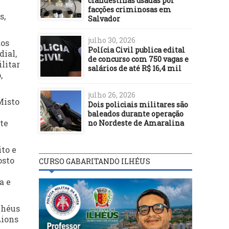
clandestinas usadas por
facções criminosas em
s,
Salvador
julho 30, 2026
dos
Polícia Civil publica edital
ial,
de concurso com 750 vagas e
litar
salários de até R$ 16,4 mil
,
julho 26, 2026
Misto
Dois policiais militares são
baleados durante operação
te
no Nordeste de Amaralina
to e
osto
CURSO GABARITANDO ILHÉUS
a e
lhéus
Lions