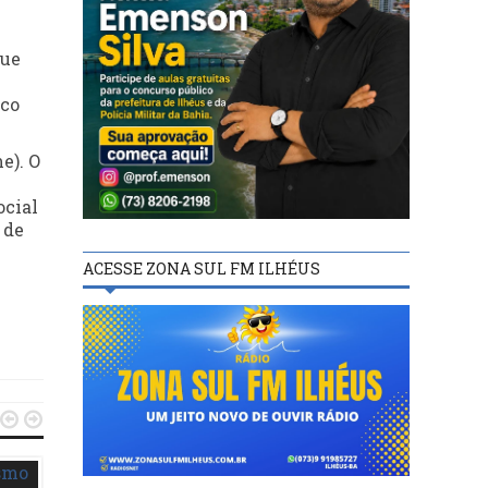
que
nco
e). O
ocial
 de
ACESSE ZONA SUL FM ILHÉUS

