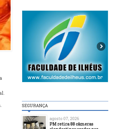
a
al.
.
SEGURANÇA
agosto 07, 2026
PM retira 88 câmeras