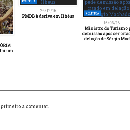
POLÍTICA
26/12/15
POLÍTICA
PMDB à deriva em Ilhéus
16/06/16
Ministro do Turismo 
demissão após ser cit
delação de Sérgio Ma
ÓRIA!
foi um
 primeiro a comentar.