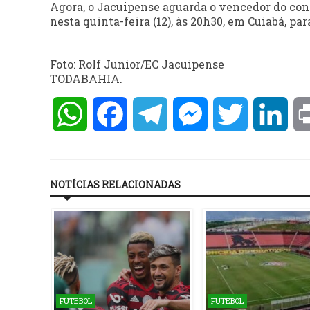
Agora, o Jacuipense aguarda o vencedor do co
nesta quinta-feira (12), às 20h30, em Cuiabá, p
Foto: Rolf Junior/EC Jacuipense
TODABAHIA.
WhatsApp
Facebook
Telegram
Messenger
Twitter
Lin
NOTÍCIAS RELACIONADAS
FUTEBOL
FUTEBOL