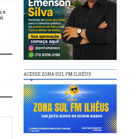
24/10/20
02/06/25
m o
Definida arbitragem para
Data Fifa de junho de 20
ni
rodada de estreia da Série B
calendário completo 
todos os jogos de seleçã
período
ACESSE ZONA SUL FM ILHÉUS