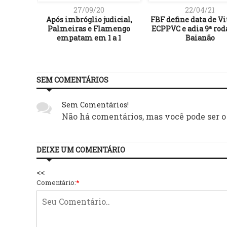
27/09/20
22/04/21
de 2025:
Após imbróglio judicial,
FBF define data de Vi
eto com
Palmeiras e Flamengo
ECPPVC e adia 9ª rod
leção no
empatam em 1 a 1
Baianão
SEM COMENTÁRIOS
Sem Comentários!
Não há comentários, mas você pode ser o
DEIXE UM COMENTÁRIO
<<
Comentário:
*