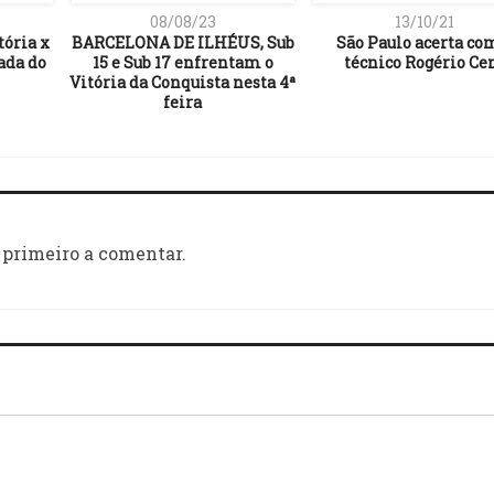
08/08/23
13/10/21
tória x
BARCELONA DE ILHÉUS, Sub
São Paulo acerta co
ada do
15 e Sub 17 enfrentam o
técnico Rogério Ce
Vitória da Conquista nesta 4ª
feira
 primeiro a comentar.