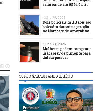
de concurso com 750 vagas e
am
salários de até R$ 16,4 mil
julho 26, 2026
Dois policiais militares são
baleados durante operação
no Nordeste de Amaralina
julho 24, 2026
Mulheres podem comprar e
usar spray de pimenta para
defesa pessoal


CURSO GABARITANDO ILHÉUS
FUTEBOL
FUTEBOL