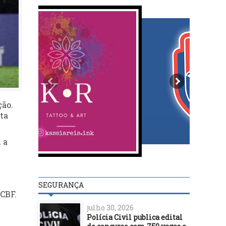
ção.
rta
 a
SEGURANÇA
CBF.
julho 30, 2026
Polícia Civil publica edital