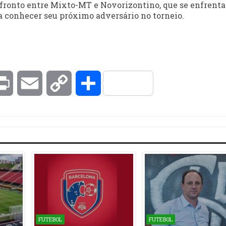
nfronto entre Mixto-MT e Novorizontino, que se enfrent
ara conhecer seu próximo adversário no torneio.
kedIn
Print
Email
Copy
Compartilhar
Link
FUTEBOL
FUTEBOL