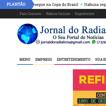
»
PLANTÃO
etico-PR e segue na Copa do Brasil
Itabuna registra ma
Fale Conosco
Rádios Online
Expediente
MENU
EMPREGO
ENTRETENIMENTO
SUA R