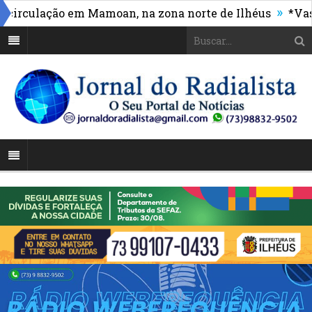
»
culação em Mamoan, na zona norte de Ilhéus
*Vasco m