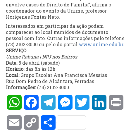
envolve casos do Direito de Família”, afirma o
coordenador do evento da Unime, professor
Horígenes Fontes Neto.
Interessados em participar da ação podem
comparecer ao local munidos de documento
pessoal com foto. Outras informações pelo telefone
(73) 2102-3000 ou pelo do portal
www.unime.edu.br
.
SERVIÇO
Unime Itabuna | NPJ nos Bairros
Data:
8 de abril (sábado)
Horário:
das 8h às 12h
Local:
Grupo Escolar Ana Francisca Messias
Rua Dom Pedro de Alcântara, Ferradas
Informações:
(73) 2102-3000
WhatsApp
Facebook
Telegram
Messenger
Twitter
LinkedIn
Pri
Email
Copy
Compartilhar