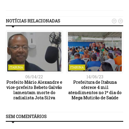
Link
NOTÍCIAS RELACIONADAS


ITABUNA
ITABUNA
06/04/22
14/06/23
a
Prefeito Mário Alexandre e
Prefeitura de Itabuna
vice-prefeito Bebeto Galvão
oferece 4 mil
a
lamentam morte do
atendimentos no 1º dia do
radialista Jota Silva
Mega Mutirão de Saúde
SEM COMENTÁRIOS