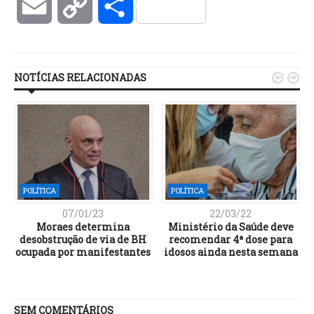
Email
Copy
Compartilhar
Link
NOTÍCIAS RELACIONADAS


POLÍTICA
POLÍTICA
07/01/23
22/03/22
Moraes determina
Ministério da Saúde deve
desobstrução de via de BH
recomendar 4ª dose para
ocupada por manifestantes
idosos ainda nesta semana
SEM COMENTÁRIOS