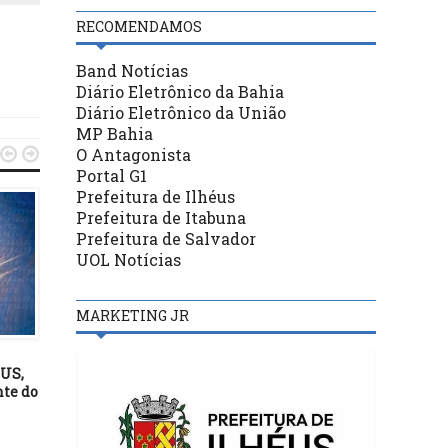
RECOMENDAMOS
Band Notícias
Diário Eletrônico da Bahia
Diário Eletrônico da União
MP Bahia
O Antagonista


Portal G1
Prefeitura de Ilhéus
Prefeitura de Itabuna
Prefeitura de Salvador
UOL Notícias
MARKETING JR
FUTEBOL
FUTEBOL
02/11/24
15/04/18
US,
Vitória quebra tabu, bate o
Logo mais às 15 horas 
nte do
Athletico-PR de virada e abre
Tomatão, Colo Colo/Adil
quatro pontos do Z-4
Teixeira de Freitas. A
TIGRÃO SÓ INTERESSA
VITÓRIA!