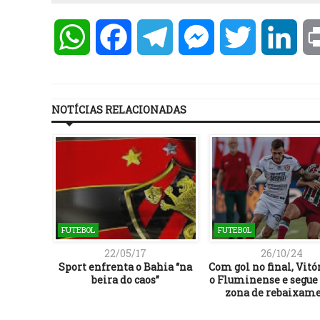
WhatsApp
Facebook
Telegram
Messenger
Twitter
Lin
NOTÍCIAS RELACIONADAS
FUTEBOL
FUTEBOL
22/05/17
26/10/24
Sport enfrenta o Bahia “na
Com gol no final, Vitó
beira do caos”
o Fluminense e segue 
zona de rebaixam