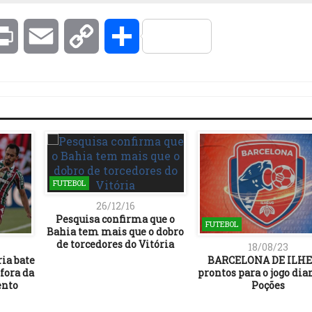
kedIn
Print
Email
Copy
Compartilhar
Link
FUTEBOL
26/12/16
Pesquisa confirma que o
FUTEBOL
Bahia tem mais que o dobro
de torcedores do Vitória
18/08/23
ria bate
BARCELONA DE ILHE
fora da
prontos para o jogo dia
ento
Poções