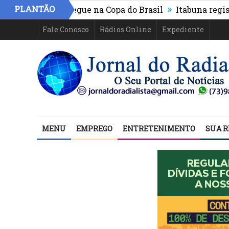
»
PLANTÃO
ico-PR e segue na Copa do Brasil
Itabuna registra mai
Fale Conosco
Rádios Online
Expediente
MENU
EMPREGO
ENTRETENIMENTO
SUA R