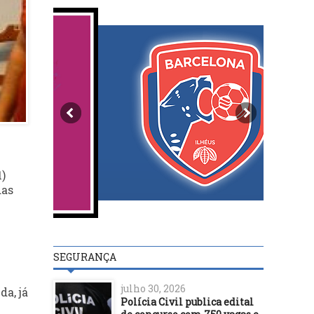
1)
das
SEGURANÇA
julho 30, 2026
a, já
Polícia Civil publica edital