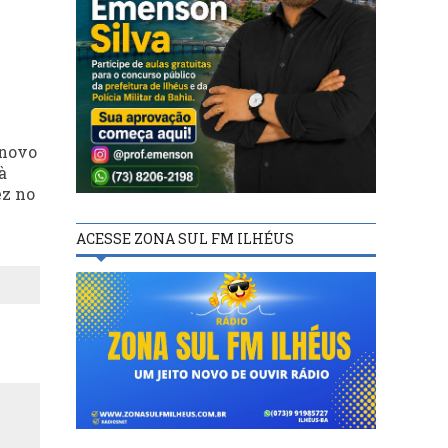
 novo
à
ez no
ACESSE ZONA SUL FM ILHÉUS