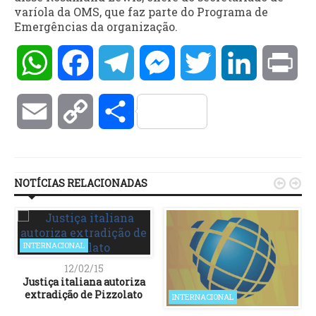
varíola da OMS, que faz parte do Programa de
Emergências da organização.
WhatsApp
Facebook
Telegram
Messenger
Twitter
LinkedIn
Pri
Email
Copy
Compartilhar
Link
NOTÍCIAS RELACIONADAS


INTERNACIONAL
12/02/15
Justiça italiana autoriza
extradição de Pizzolato
INTERNACIONAL