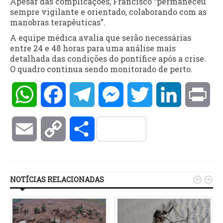
Apesar das complicações, Francisco “permaneceu
sempre vigilante e orientado, colaborando com as
manobras terapêuticas”.
A equipe médica avalia que serão necessárias
entre 24 e 48 horas para uma análise mais
detalhada das condições do pontífice após a crise.
O quadro continua sendo monitorado de perto.
WhatsApp
Facebook
Telegram
Messenger
Twitter
LinkedIn
Pri
Email
Copy
Compartilhar
Link
NOTÍCIAS RELACIONADAS

