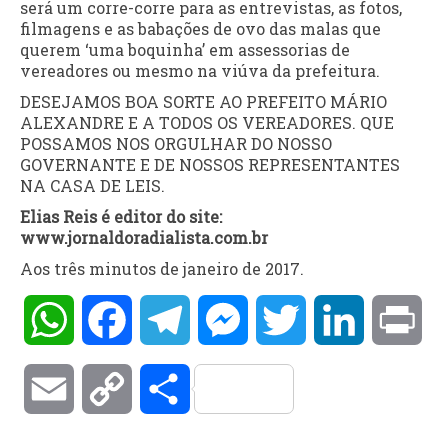
será um corre-corre para as entrevistas, as fotos,
filmagens e as babações de ovo das malas que
querem ‘uma boquinha’ em assessorias de
vereadores ou mesmo na viúva da prefeitura.
DESEJAMOS BOA SORTE AO PREFEITO MÁRIO
ALEXANDRE E A TODOS OS VEREADORES. QUE
POSSAMOS NOS ORGULHAR DO NOSSO
GOVERNANTE E DE NOSSOS REPRESENTANTES
NA CASA DE LEIS.
Elias Reis é editor do site:
www.jornaldoradialista.com.br
Aos três minutos de janeiro de 2017.
WhatsApp
Facebook
Telegram
Messenger
Twitter
LinkedIn
Pri
Email
Copy
Compartilhar
Link