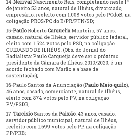
14-
Nerival
Nascimento Reis, completando neste 1º
de janeiro 53 anos, natural de Ilhéus, divorciado,
empresário, reeleito com 1.008 votos pelo PCdoB, na
coligação PROS/PC do B/PR/PTN/SD;
15-
Paulo
Roberto
Carqueija
Monteiro, 57 anos,
casado, natural de Ilhéus, servidor público federal,
eleito com 1.524 votos pelo PSD, na coligação
CUIDANDO DE ILHÉUS. (Obs. do Jornal do
Radialista: Paulo Carqueija deve ser o próximo
presidente da Câmara de Ilhéus, 2019/2020, é um
acordo fechado com Marão e a base de
sustentação);
16-Paulo Santos da Anunciação (
Paulo Meio-quilo
),
46 anos, casado, comerciante, natural de Ilhéus,
eleito com 874 votos pelo PV, na coligação
PV/PSDB;
17-
Tarcisio
Santos da
Paixão
, 43 anos, casado,
servidor público municipal, natural de Ilhéus,
reeleito com 1.699 votos pelo PP, na coligação
PP/PRB;