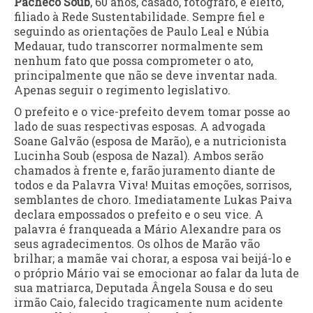
Pacheco Soub
, 60 anos, casado, fotógrafo, e eleito,
filiado à Rede Sustentabilidade. Sempre fiel e
seguindo as orientações de Paulo Leal e Núbia
Medauar, tudo transcorrer normalmente sem
nenhum fato que possa comprometer o ato,
principalmente que não se deve inventar nada.
Apenas seguir o regimento legislativo.
O prefeito e o vice-prefeito devem tomar posse ao
lado de suas respectivas esposas. A advogada
Soane Galvão (esposa de Marão), e a nutricionista
Lucinha Soub (esposa de Nazal). Ambos serão
chamados à frente e, farão juramento diante de
todos e da Palavra Viva! Muitas emoções, sorrisos,
semblantes de choro. Imediatamente Lukas Paiva
declara empossados o prefeito e o seu vice. A
palavra é franqueada a Mário Alexandre para os
seus agradecimentos. Os olhos de Marão vão
brilhar; a mamãe vai chorar, a esposa vai beijá-lo e
o próprio Mário vai se emocionar ao falar da luta de
sua matriarca, Deputada Ângela Sousa e do seu
irmão Caio, falecido tragicamente num acidente