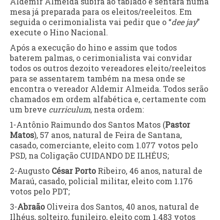
Aldemir Almeida subirá ao tablado e sentará numa
mesa já preparada para os eleitos/reeleitos. Em
seguida o cerimonialista vai pedir que o “
dee jay
”
execute o Hino Nacional.
Após a execução do hino e assim que todos
baterem palmas, o cerimonialista vai convidar
todos os outros dezoito vereadores eleito/reeleitos
para se assentarem também na mesa onde se
encontra o vereador Aldemir Almeida. Todos serão
chamados em ordem alfabética e, certamente com
um breve
curriculum
, nesta ordem:
1-Antônio Raimundo dos Santos Matos (
Pastor
Matos
), 57 anos, natural de Feira de Santana,
casado, comerciante, eleito com 1.077 votos pelo
PSD, na Coligação CUIDANDO DE ILHÉUS;
2-Augusto
César Porto
Ribeiro, 46 anos, natural de
Maraú, casado, policial militar, eleito com 1.176
votos pelo PDT;
3-
Abraão
Oliveira dos Santos, 40 anos, natural de
Ilhéus, solteiro, funileiro, eleito com 1.483 votos