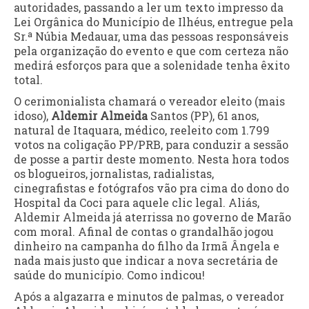
autoridades, passando a ler um texto impresso da
Lei Orgânica do Município de Ilhéus, entregue pela
Sr.ª Núbia Medauar, uma das pessoas responsáveis
pela organização do evento e que com certeza não
medirá esforços para que a solenidade tenha êxito
total.
O cerimonialista chamará o vereador eleito (mais
idoso),
Aldemir Almeida
Santos (PP), 61 anos,
natural de Itaquara, médico, reeleito com 1.799
votos na coligação PP/PRB, para conduzir a sessão
de posse a partir deste momento. Nesta hora todos
os blogueiros, jornalistas, radialistas,
cinegrafistas e fotógrafos vão pra cima do dono do
Hospital da Coci para aquele clic legal. Aliás,
Aldemir Almeida já aterrissa no governo de Marão
com moral. Afinal de contas o grandalhão jogou
dinheiro na campanha do filho da Irmã Ângela e
nada mais justo que indicar a nova secretária de
saúde do município. Como indicou!
Após a algazarra e minutos de palmas, o vereador