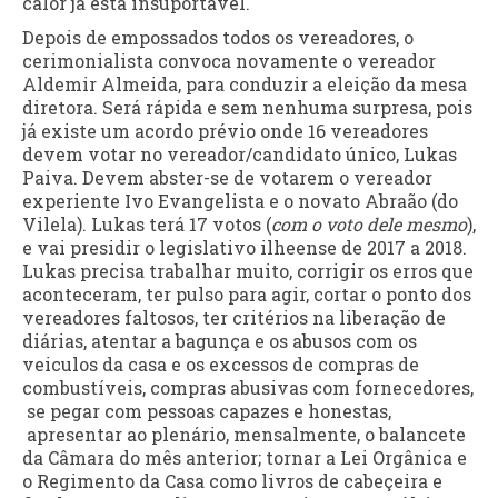
calor já está insuportável.
Depois de empossados todos os vereadores, o
cerimonialista convoca novamente o vereador
Aldemir Almeida, para conduzir a eleição da mesa
diretora. Será rápida e sem nenhuma surpresa, pois
já existe um acordo prévio onde 16 vereadores
devem votar no vereador/candidato único, Lukas
Paiva. Devem abster-se de votarem o vereador
experiente Ivo Evangelista e o novato Abraão (do
Vilela). Lukas terá 17 votos (
com o voto dele mesmo
),
e vai presidir o legislativo ilheense de 2017 a 2018.
Lukas precisa trabalhar muito, corrigir os erros que
aconteceram, ter pulso para agir, cortar o ponto dos
vereadores faltosos, ter critérios na liberação de
diárias, atentar a bagunça e os abusos com os
veiculos da casa e os excessos de compras de
combustíveis, compras abusivas com fornecedores,
se pegar com pessoas capazes e honestas,
apresentar ao plenário, mensalmente, o balancete
da Câmara do mês anterior; tornar a Lei Orgânica e
o Regimento da Casa como livros de cabeçeira e