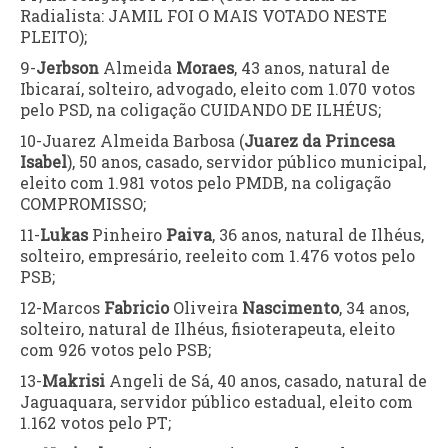
Radialista: JAMIL FOI O MAIS VOTADO NESTE
PLEITO);
9-
Jerbson
Almeida
Moraes
, 43 anos, natural de
Ibicaraí, solteiro, advogado, eleito com 1.070 votos
pelo PSD, na coligação CUIDANDO DE ILHÉUS;
10-Juarez Almeida Barbosa (
Juarez da Princesa
Isabel
), 50 anos, casado, servidor público municipal,
eleito com 1.981 votos pelo PMDB, na coligação
COMPROMISSO;
11-
Lukas
Pinheiro
Paiva
, 36 anos, natural de Ilhéus,
solteiro, empresário, reeleito com 1.476 votos pelo
PSB;
12-Marcos
Fabricio
Oliveira
Nascimento
, 34 anos,
solteiro, natural de Ilhéus, fisioterapeuta, eleito
com 926 votos pelo PSB;
13-
Makrisi
Angeli de Sá, 40 anos, casado, natural de
Jaguaquara, servidor público estadual, eleito com
1.162 votos pelo PT;