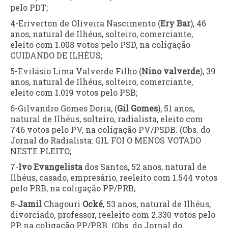
pelo PDT;
4-Eriverton de Oliveira Nascimento (
Ery Bar
), 46
anos, natural de Ilhéus, solteiro, comerciante,
eleito com 1.008 votos pelo PSD, na coligação
CUIDANDO DE ILHÉUS;
5-Evilásio Lima Valverde Filho (
Nino valverde
), 39
anos, natural de Ilhéus, solteiro, comerciante,
eleito com 1.019 votos pelo PSB;
6-Gilvandro Gomes Doria, (
Gil Gomes
), 51 anos,
natural de Ilhéus, solteiro, radialista, eleito com
746 votos pelo PV, na coligação PV/PSDB. (Obs. do
Jornal do Radialista: GIL FOI O MENOS VOTADO
NESTE PLEITO;
7-
Ivo Evangelista
dos Santos, 52 anos, natural de
Ilhéus, casado, empresário, reeleito com 1.544 votos
pelo PRB, na coligação PP/PRB;
8-
Jamil
Chagouri
Ocké
, 53 anos, natural de Ilhéus,
divorciado, professor, reeleito com 2.330 votos pelo
PP, na coligação PP/PRB. (Obs. do Jornal do