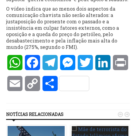
O vídeo indica que ao menos dois aspectos da
comunicação chavista não serão alterados: a
justaposição do presente com o passado e a
insistência em culpar fatores externos, como a
oposição e a queda do preço do petróleo, pelo
desabastecimento e pela inflação mais alta do
mundo (275%, segundo o FMI).
WhatsApp
Facebook
Telegram
Messenger
Twitter
LinkedIn
Pri
Email
Copy
Compartilhar
Link
NOTÍCIAS RELACIONADAS

