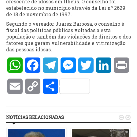
crescente de idosos em Ilhéus. O conselho foi
estabelecido no município através da Lei nº 2629
de 18 de novembro de 1997.
Segundo o vereador Juarez Barbosa, o conselho é
fiscal das políticas públicas voltadas a esta
população e também das violações de direitos e dos
fatores que geram vulnerabilidade e vitimização
das pessoas idosas.
WhatsApp
Facebook
Telegram
Messenger
Twitter
LinkedIn
Pri
Email
Copy
Compartilhar
Link
NOTÍCIAS RELACIONADAS

